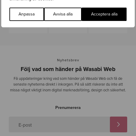
Anpassa
Avvisa alla
Acceptera alla
Nyhetsbrev
Följ vad som händer på Wasabi Web
Få uppdateringar kring vad som händer på Wasabi Web och få de
senaste nyheterna direkt i inkorgen. På så sätt riskerar du inte att
missa något viktigt inom digital marknadsföring, design och säkerhet.
Prenumerera
E-post