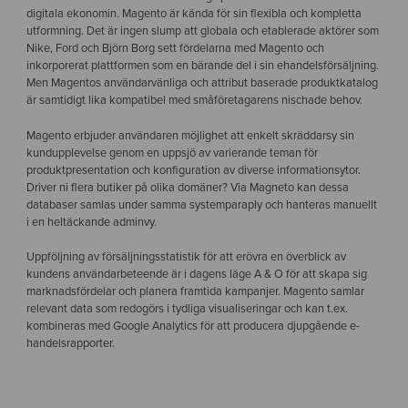
digitala ekonomin. Magento är kända för sin flexibla och kompletta
utformning. Det är ingen slump att globala och etablerade aktörer som
Nike, Ford och Björn Borg sett fördelarna med Magento och
inkorporerat plattformen som en bärande del i sin e­handelsförsäljning.
Men Magentos användarvänliga och attribut­ baserade produktkatalog
är samtidigt lika kompatibel med småföretagarens nischade behov.
Magento erbjuder användaren möjlighet att enkelt skräddarsy sin
kundupplevelse genom en uppsjö av varierande teman för
produktpresentation och konfiguration av diverse informationsytor.
Driver ni flera butiker på olika domäner? Via Magneto kan dessa
databaser samlas under samma systemparaply och hanteras manuellt
i en heltäckande adminvy.
Uppföljning av försäljningsstatistik för att erövra en överblick av
kundens användarbeteende är i dagens läge A & O för att skapa sig
marknadsfördelar och planera framtida kampanjer. Magento samlar
relevant data som redogörs i tydliga visualiseringar och kan t.ex.
kombineras med Google Analytics för att producera djupgående e­
handelsrapporter.