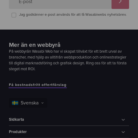
E-post
Jag godkänner e-post används för att få Wasabiwebs nyhetsbrev.
Mer än en webbyrå
På webbyrån Wasabi Web har vi skapat tillväxt för ett brett urval av
branscher, med hjälp av alltifrån webbproduktion och onlinestrategier
till digital marknadsföring och grafisk design. Ring oss för att ta första
steget mot ROI.
Få kostnadsfritt offertförslag
Sidkarta
Produkter