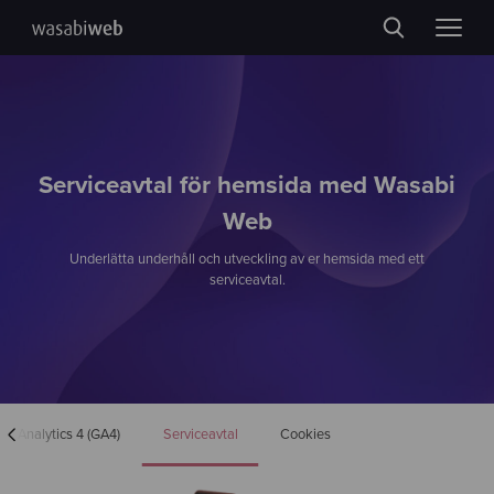
Serviceavtal för hemsida med Wasabi
Web
Underlätta underhåll och utveckling av er hemsida med ett
serviceavtal.
le Analytics 4 (GA4)
Serviceavtal
Cookies