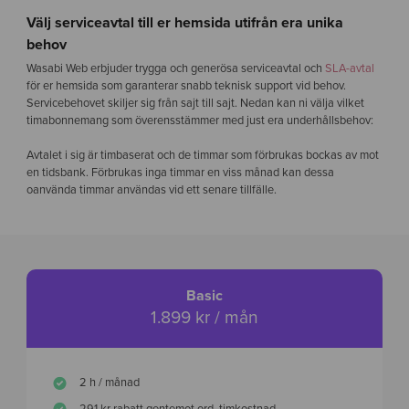
Välj serviceavtal till er hemsida utifrån era unika
behov
Wasabi Web erbjuder trygga och generösa serviceavtal och
SLA-avtal
för er hemsida som garanterar snabb teknisk support vid behov.
Servicebehovet skiljer sig från sajt till sajt. Nedan kan ni välja vilket
timabonnemang som överensstämmer med just era underhållsbehov:
Avtalet i sig är timbaserat och de timmar som förbrukas bockas av mot
en tidsbank. Förbrukas inga timmar en viss månad kan dessa
oanvända timmar användas vid ett senare tillfälle.
Basic
1.899 kr / mån
2 h / månad
291 kr rabatt gentemot ord. timkostnad