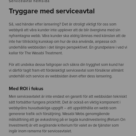
Serviceavtal hemsida
Tryggare med serviceavtal
Så, vad händer efter lansering? Det är otroligt viktigt för oss som
webbyrå att våra kunder inte upplever att de blir övergivna med sin
nyframtagna webb. Våra kunder ska aldrig lämnas med känslan att de
inte har tillräcklig kunskap om hur de ska använda, anpassa och
underhålla webbsidan i det längre perspektivet. En grundpelare i vad vi
kallar för The Wasabi Treatment.
För att undvika dessa fallgropar och säkra din trygghet som kund har
vi därför tagit fram ett fördelaktigt serviceavtal som försäkrar allmänt
underhåll och service av webbsidan även efter dess lansering.
Med ROI i fokus
Men serviceavtalet är inte endast en garanti för att webbsidan tekniskt
sätt fortsätter fungera prickfritt. Det är också en viktig komponent i
webbyråns huvudsakliga uppgift – att upprätthålla en webb som
genererar trafik och försäljning. Wasabi Webs genomgående
målsättning att ge avkastning på er lagda kundinvestering (Return On
Investment) är ett avgörande kriterium för valet av de tjänster som
ingår inom ramarna för serviceavtalet.