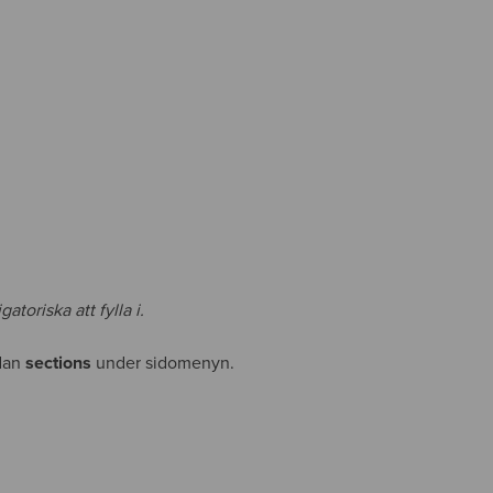
toriska att fylla i.
dan
sections
under sidomenyn.