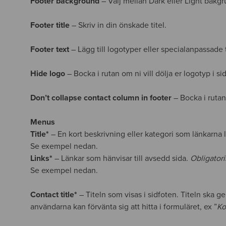
Footer background
– Välj mellan Dark eller Light bakgr
Footer title
– Skriv in din önskade titel.
Footer text
– Lägg till logotyper eller specialanpassade 
Hide logo
– Bocka i rutan om ni vill dölja er logotyp i si
Don’t collapse contact column in footer
– Bocka i rutan 
Menus
Title*
– En kort beskrivning eller kategori som länkarna le
Se exempel nedan.
Links*
– Länkar som hänvisar till avsedd sida.
Obligatoris
Se exempel nedan.
Contact title*
– Titeln som visas i sidfoten. Titeln ska g
användarna kan förvänta sig att hitta i formuläret, ex ”
Ko