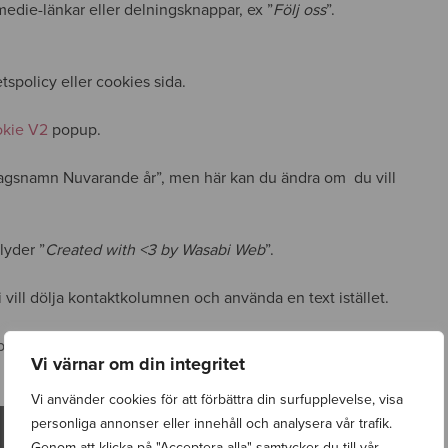
 medie-länkar eller delningsknappar, ex ”
Följ oss
”.
etspolicy eller cookies sida.
kie V2
popup.
tagsnamn Nuvarande år”, men här kan du ändra om du vill
lyder ”
Created with <3 by Wasabi Web
”.
 vill dölja kontaktkolumnen och använda en text istället.
r besökare information om hur man kan kontakta
Vi värnar om din integritet
Vi använder cookies för att förbättra din surfupplevelse, visa
personliga annonser eller innehåll och analysera vår trafik.
Genom att klicka på "Acceptera alla" samtycker du till vår