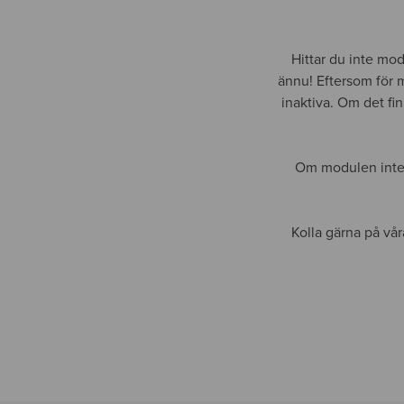
Hittar du inte mo
ännu! Eftersom för 
inaktiva. Om det fi
Om modulen inte 
Kolla gärna på vå