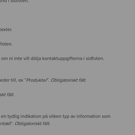
und i sidfoten.
texter.
dfoten.
om ni inte vill dölja kontaktuppgifterna i sidfoten.
der till, ex ”
Produkter
”.
Obligatoriskt fält
.
kt fält
.
e en tydlig indikation på vilken typ av information som
ntakt
”.
Obligatoriskt fält
.