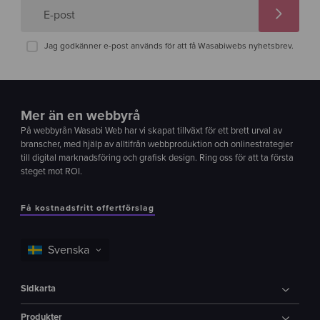
E-post
Jag godkänner e-post används för att få Wasabiwebs nyhetsbrev.
Mer än en webbyrå
På webbyrån Wasabi Web har vi skapat tillväxt för ett brett urval av
branscher, med hjälp av alltifrån webbproduktion och onlinestrategier
till digital marknadsföring och grafisk design. Ring oss för att ta första
steget mot ROI.
Få kostnadsfritt offertförslag
Sidkarta
Produkter