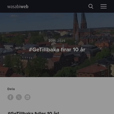
2015-2025
#GeTillbaka firar 10 år
Dela
#GeTillbaka fyller 10 år!