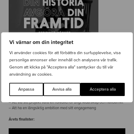
Vi värnar om din integritet
Vi använder cookies för att förbättra din surfupplevelse, visa
personliga annonser eller innehåll och analysera vår trafik.
Genom att klicka på "Acceptera alla" samtycker du till vår
Vinnaren får, förutom prissumman på 10.000kr, mentorskap, medial
spridning av sitt projekt och tillgång till det stora #GeTillbaka-
användning av cookies.
nätverket med tidigare finalister, ambassadörer och jury.
Anpassa
Avvisa alla
Acceptera alla
Kriterierna för att nominera eller ansöka var:
– Att vara under 35 år och vara medlem i UF-alumni nätverket
– Att via sitt projekt vara en förebild för ungt ledarskap och hållbarhet
– Att ha en långsiktig ambition med sitt engagemang
Årets finalister: