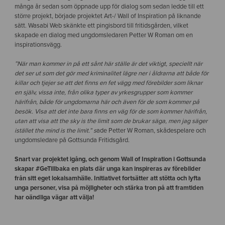
många år sedan som öppnade upp för dialog som sedan ledde till ett
större projekt, började projektet Art-/ Wall of Inspiration på liknande
sätt. Wasabi Web skänkte ett pingisbord till fritidsgården, vilket
skapade en dialog med ungdomsledaren Petter W Roman om en
inspirationsvägg.
”När man kommer in på ett sånt här ställe är det viktigt, speciellt när
det ser ut som det gör med kriminalitet lägre ner i åldrarna att både för
killar och tjejer se att det finns en fet vägg med förebilder som liknar
en själv, vissa inte, från olika typer av yrkesgrupper som kommer
härifrån, både för ungdomarna här och även för de som kommer på
besök. Visa att det inte bara finns en väg för de som kommer härifrån,
utan att visa att the sky is the limit som de brukar säga, men jag säger
istället the mind is the limit.” s
ade Petter W Roman, skådespelare och
ungdomsledare på Gottsunda Fritidsgård.
Snart var projektet igång, och genom Wall of Inspiration i Gottsunda
skapar #GeTillbaka en plats där unga kan inspireras av förebilder
från sitt eget lokalsamhälle. Initiativet fortsätter att stötta och lyfta
unga personer, visa på möjligheter och stärka tron på att framtiden
har oändliga vägar att välja!