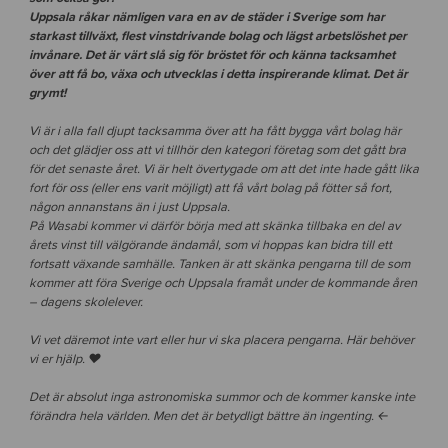
Uppsala råkar nämligen vara en av de städer i Sverige som har
starkast tillväxt, flest vinstdrivande bolag och lägst arbetslöshet per
invånare. Det är värt slå sig för bröstet för och känna tacksamhet
över att få bo, växa och utvecklas i detta inspirerande klimat. Det är
grymt!
Vi är i alla fall djupt tacksamma över att ha fått bygga vårt bolag här
och det glädjer oss att vi tillhör den kategori företag som det gått bra
för det senaste året. Vi är helt övertygade om att det inte hade gått lika
fort för oss (eller ens varit möjligt) att få vårt bolag på fötter så fort,
någon annanstans än i just Uppsala.
På Wasabi kommer vi därför börja med att skänka tillbaka en del av
årets vinst till välgörande ändamål, som vi hoppas kan bidra till ett
fortsatt växande samhälle. Tanken är att skänka pengarna till de som
kommer att föra Sverige och Uppsala framåt under de kommande åren
– dagens skolelever.
Vi vet däremot inte vart eller hur vi ska placera pengarna. Här behöver
vi er hjälp. ❤
Det är absolut inga astronomiska summor och de kommer kanske inte
förändra hela världen. Men det är betydligt bättre än ingenting. ←