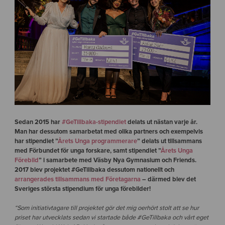
Sedan 2015 har
#GeTillbaka-stipendiet
delats ut nästan varje år.
Man har dessutom samarbetat med olika partners och exempelvis
har stipendiet ”
Årets Unga programmerare
” delats ut tillsammans
med Förbundet för unga forskare, samt stipendiet ”
Årets Unga
Förebild
” i samarbete med Väsby Nya Gymnasium och Friends.
2017 blev projektet #GeTillbaka dessutom nationellt och
arrangerades tillsammans med Företagarna
– därmed blev det
Sveriges största stipendium för unga förebilder!
“Som initiativtagare till projektet gör det mig oerhört stolt att se hur
priset har utvecklats sedan vi startade både #GeTillbaka och vårt eget