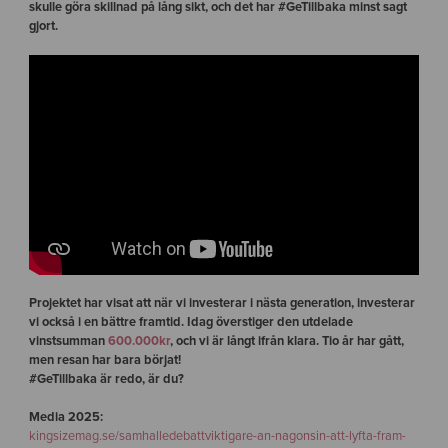
skulle göra skillnad på lång sikt, och det har #GeTillbaka minst sagt
gjort.
Projektet har visat att när vi investerar i nästa generation, investerar
vi också i en bättre framtid. Idag överstiger den utdelade
vinstsumman
600.000kr
, och vi är långt ifrån klara. Tio år har gått,
men resan har bara börjat!
#GeTillbaka är redo, är du?
Media 2025:
kingsizemag.se/samhalledebattviktigare-an-nagonsin-att-lyfta-fram-