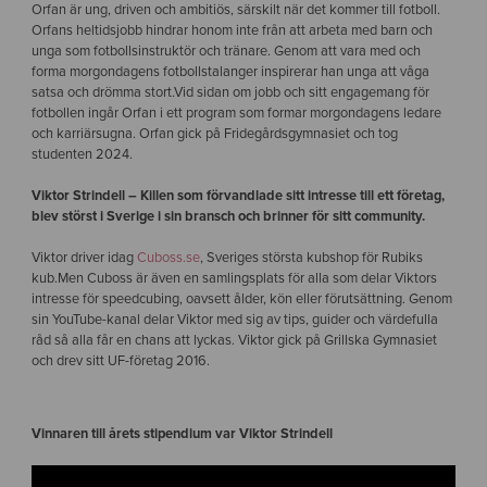
Orfan är ung, driven och ambitiös, särskilt när det kommer till fotboll.
Orfans heltidsjobb hindrar honom inte från att arbeta med barn och
unga som fotbollsinstruktör och tränare. Genom att vara med och
forma morgondagens fotbollstalanger inspirerar han unga att våga
satsa och drömma stort.Vid sidan om jobb och sitt engagemang för
fotbollen ingår Orfan i ett program som formar morgondagens ledare
och karriärsugna. Orfan gick på Fridegårdsgymnasiet och tog
studenten 2024.
Viktor Strindell – Killen som förvandlade sitt intresse till ett företag,
blev störst i Sverige i sin bransch och brinner för sitt community.
Viktor driver idag
Cuboss.se
, Sveriges största kubshop för Rubiks
kub.Men Cuboss är även en samlingsplats för alla som delar Viktors
intresse för speedcubing, oavsett ålder, kön eller förutsättning. Genom
sin YouTube-kanal delar Viktor med sig av tips, guider och värdefulla
råd så alla får en chans att lyckas. Viktor gick på Grillska Gymnasiet
och drev sitt UF-företag 2016.
Vinnaren till årets stipendium var Viktor Strindell