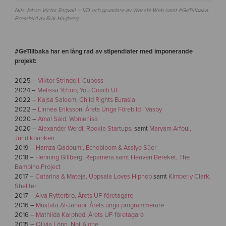
Nils Johan Victor Engvall – VD och grundare av Wasabi Web samt #GeTillbaka.
Pressbild av Erik Hagberg.
#GeTillbaka har en lång rad av stipendiater med imponerande
projekt:
2025 –
Viktor Strindell, Cuboss
2024 –
Melissa Ychoo, You Coach UF
2022 –
Kajsa Saleem, Child Rights Eurasia
2022 –
Linnéa Eriksson, Årets Unga Förebild i Väsby
2020 –
Amal Said, Womenisa
2020 –
Alexander Werdi, Rookie Startups
, samt
Maryam Arfoui,
Juridikbanken
2019 –
Hamza Qadoumi, Echobloom & Assiye Süer
2018 –
Henning Gillberg, Repamera samt Heaven Bereket, The
Bambino Project
2017 –
Catarina & Mateja, Uppsala Loves Hiphop
samt
Kimberly Clark,
Shellter
2017 –
Alva Rytterbro, Årets UF-företagare
2016 –
Mustafa Al-Janabi, Årets unga programmerare
2016 –
Mathilda Karphed, Årets UF-företagare
2015 –
Olivia Lönn, Not Alone