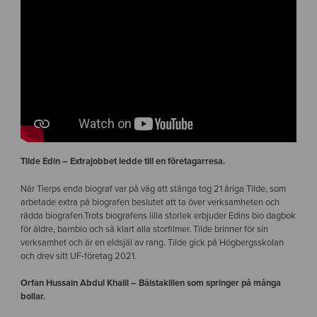
Tilde Edin – Extrajobbet ledde till en företagarresa.
När Tierps enda biograf var på väg att stänga tog 21 åriga Tilde, som
arbetade extra på biografen beslutet att ta över verksamheten och
rädda biografen.Trots biografens lilla storlek erbjuder Edins bio dagbok
för äldre, barnbio och så klart alla storfilmer. Tilde brinner för sin
verksamhet och är en eldsjäl av rang. Tilde gick på Högbergsskolan
och drev sitt UF-företag 2021.
Orfan Hussain Abdul Khalil – Bålstakillen som springer på många
bollar.