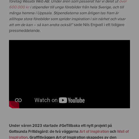
företag Wasabi Web AB. Under åren som passerat har vi delat ut
över
600.000 kr
i stipendier till unga förebilder från hela Sverige, och till
många hemma i Uppsala. Stipendiaterna som årligen tas fram är
allihopa stora förebilder som sprider inspiration i sin närhet och visar
att om de kan – så kan andra också!”
sade Nils Engvall i ett tidigare
pressmeddelande.
Under våren 2023 startade #GeTillbaka ett nytt projekt på
Gottsunda Fritidsgård: de två väggarna
Art of Inspiration
och
Wall of
Inspiration
. Graffitiväggen Art of Inspiration skapades av den