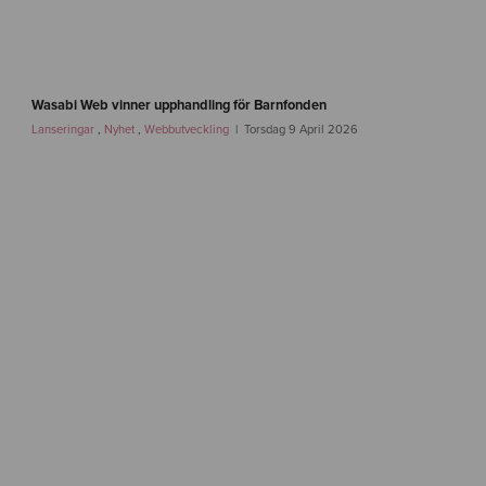
e
b
-
2
w
.
a
Wasabi Web vinner upphandling för Barnfonden
0
s
Lanseringar
,
Nyhet
,
Webbutveckling
Torsdag 9 April 2026
a
b
i
w
e
b
-
b
a
r
n
f
o
n
d
e
n