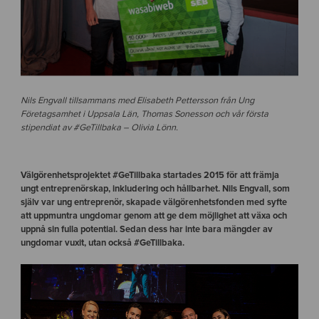
Nils Engvall tillsammans med Elisabeth Pettersson från Ung
Företagsamhet i Uppsala Län, Thomas Sonesson och vår första
stipendiat av #GeTillbaka – Olivia Lönn.
Välgörenhetsprojektet #GeTillbaka startades 2015 för att främja
ungt entreprenörskap, inkludering och hållbarhet. Nils Engvall, som
själv var ung entreprenör, skapade välgörenhetsfonden med syfte
att uppmuntra ungdomar genom att ge dem möjlighet att växa och
uppnå sin fulla potential. Sedan dess har inte bara mängder av
ungdomar vuxit, utan också #GeTillbaka.