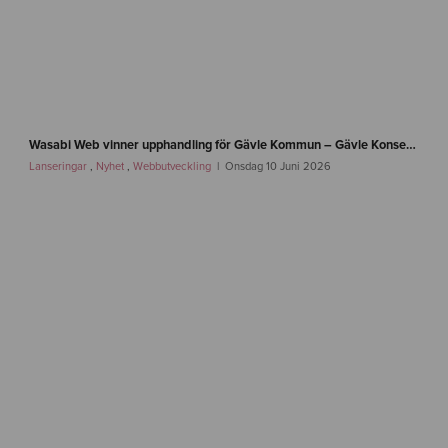
n
e
Wasabi Web vinner upphandling för Gävle Kommun – Gävle Konserthus, Gävle Symfoniorkester och Gasklockorna Gävle
w
Lanseringar
,
Nyhet
,
Webbutveckling
Onsdag 10 Juni 2026
s
-
g
a
v
l
e
-
w
a
s
a
b
i
w