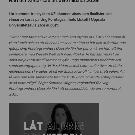
Härnäst väntar såklart #GeTillbaka 2025!
I år kommer tre stycken UF-alumner utses som finalister och
vinnaren koras på Ung Företagsamhets kickoff i Uppsala
Universitetsaula 26:e augusti.
”Det är helt fantastiskt vad en lunch kan mynna ut i. För 10 år sedan åt
vi en lunch och nu ett decennium senare sitter vi här och är fortfarande
igång. Ung Företagsamhet i Uppsala län har genom åren haft ett fint
samarbete med Wasabi Web och #GeTillbaka. Vi har samverkat på
olika projekt för att tillsammans lyfta unga människors bedrifter och
samhällsengagemang. Vi är så klart också extra stolta över att detta
jubileumspris ska delas ut på vår årliga kick-off i universitetsaulan. Att
få visa upp vårt samarbete framför 1500 unga blivande entreprenörer
är så klart roligt!” S
äger Sepideh Wägner, regionchef för Ung
Företagsamhet i Uppsala län i ett pressmeddelande om samarbetet
2025.