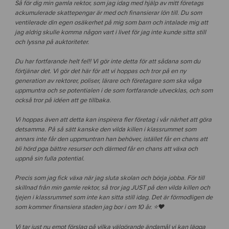
Så för dig min gamla rektor, som jag idag med hjälp av mitt företags
ackumulerade skattepengar är med och finansierar lön till. Du som
ventilerade din egen osäkerhet på mig som barn och intalade mig att
jag aldrig skulle komma någon vart i livet för jag inte kunde sitta still
och lyssna på auktoriteter.
Du har fortfarande helt fel!! Vi gör inte detta för att sådana som du
förtjänar det. Vi gör det här för att vi hoppas och tror på en ny
generation av rektorer, poliser, lärare och företagare som ska våga
uppmuntra och se potentialen i de som fortfarande utvecklas, och som
också tror på idéen att ge tillbaka.
Vi hoppas även att detta kan inspirera fler företag i vår närhet att göra
detsamma. På så sätt kanske den vilda killen i klassrummet som
annars inte får den uppmuntran han behöver, istället får en chans att
bli hörd pga bättre resurser och därmed får en chans att växa och
uppnå sin fulla potential.
Precis som jag fick växa när jag sluta skolan och börja jobba. För till
skillnad från min gamle rektor, så tror jag JUST på den vilda killen och
tjejen i klassrummet som inte kan sitta still idag. Det är förmodligen de
som kommer finansiera staden jag bor i om 10 år. ⭐❤
Vi tar just nu emot förslag på vilka välgörande ändamål vi kan lägga