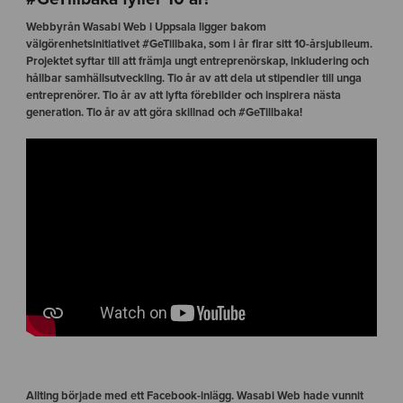
Webbyrån Wasabi Web i Uppsala ligger bakom
välgörenhetsinitiativet #GeTillbaka, som i år firar sitt 10-årsjubileum.
Projektet syftar till att främja ungt entreprenörskap, inkludering och
hållbar samhällsutveckling.
Tio år av att dela ut stipendier till unga
entreprenörer. Tio år av att lyfta förebilder och inspirera nästa
generation. Tio år av att göra skillnad och #GeTillbaka!
Allting började med ett Facebook-inlägg. Wasabi Web hade vunnit