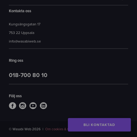
Kontakta oss
Kungsängsgatan 17
753 22 Uppsala
info@wasabiweb.se
Ring oss
018-700 80 10
Följ oss
BLI KONTAKTAD
© Wasabi Web 2026
Om cookies & GDPR
Created with
by Wasabi Web