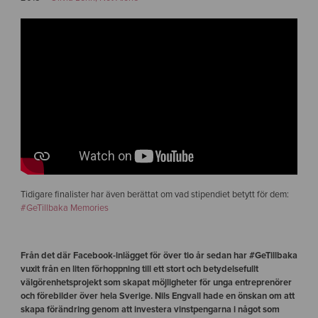
Tidigare finalister har även berättat om vad stipendiet betytt för dem:
#GeTillbaka Memories
Från det där Facebook-inlägget för över tio år sedan har #GeTillbaka
vuxit från en liten förhoppning till ett stort och betydelsefullt
välgörenhetsprojekt som skapat möjligheter för unga entreprenörer
och förebilder över hela Sverige. Nils Engvall hade en önskan om att
skapa förändring genom att investera vinstpengarna i något som