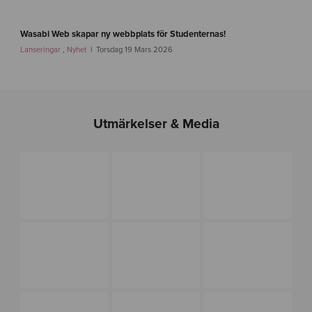
-
i
f
m
a
Wasabi Web skapar ny webbplats för Studenternas!
g
s
Lanseringar
,
Nyhet
Torsdag 19 Mars 2026
-
t
1
l
i
n
k
Utmärkelser & Media
-
s
i
r
i
u
s
f
o
t
b
o
l
l
-