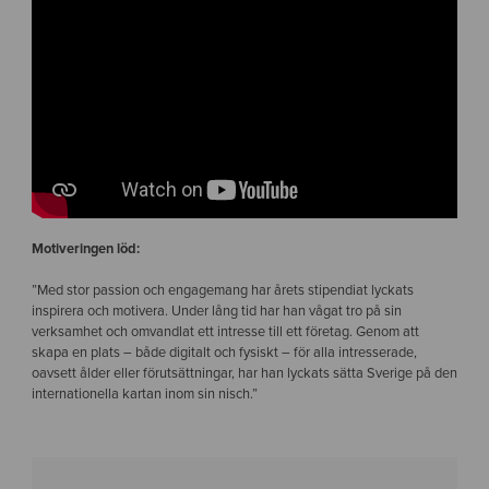
Motiveringen löd:
”Med stor passion och engagemang har årets stipendiat lyckats
inspirera och motivera. Under lång tid har han vågat tro på sin
verksamhet och omvandlat ett intresse till ett företag. Genom att
skapa en plats – både digitalt och fysiskt – för alla intresserade,
oavsett ålder eller förutsättningar, har han lyckats sätta Sverige på den
internationella kartan inom sin nisch.”