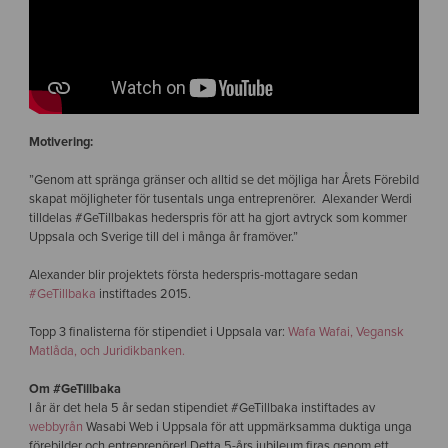
Motivering:
”Genom att spränga gränser och alltid se det möjliga har Årets Förebild
skapat möjligheter för tusentals unga entreprenörer. Alexander Werdi
tilldelas #GeTillbakas hederspris för att ha gjort avtryck som kommer
Uppsala och Sverige till del i många år framöver.”
Alexander blir projektets första hederspris-mottagare sedan
#GeTillbaka
instiftades 2015.
Topp 3 finalisterna för stipendiet i Uppsala var:
Wafa Wafai, Vegansk
Matlåda, och Juridikbanken.
Om #GeTillbaka
I år är det hela 5 år sedan stipendiet #GeTillbaka instiftades av
webbyrån
Wasabi Web i Uppsala för att uppmärksamma duktiga unga
förebilder och entreprenörer! Detta 5-års jubileum firas genom ett