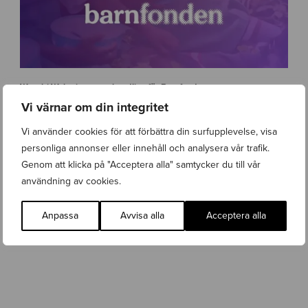
i
w
e
b
-
2
w
.
a
Wasabi Web vinner upphandling för Barnfonden
0
s
Lanseringar
,
Nyhet
,
Webbutveckling
Torsdag 9 April 2026
Vi värnar om din integritet
a
b
Vi använder cookies för att förbättra din surfupplevelse, visa
i
personliga annonser eller innehåll och analysera vår trafik.
w
Genom att klicka på "Acceptera alla" samtycker du till vår
e
b
användning av cookies.
-
b
Anpassa
Avvisa alla
Acceptera alla
a
r
n
f
o
n
d