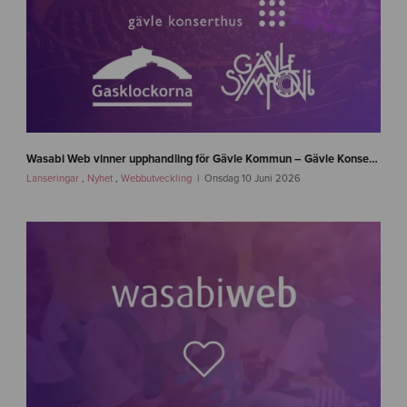
n
e
Wasabi Web vinner upphandling för Gävle Kommun – Gävle Konserthus, Gävle Symfoniorkester och Gasklockorna Gävle
w
Lanseringar
,
Nyhet
,
Webbutveckling
Onsdag 10 Juni 2026
s
-
g
a
v
l
e
-
w
a
s
a
b