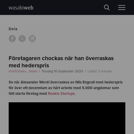
Dela
Företagaren chockas när han överraskas
med hederspris
#GeTillbaka
,
Nyhet
Torsdag 10 September 2020
Lästid: 2 minuter
Se när Alexander Werdi överraskas av Nils Engvall med hederspris
för över ett decennium av hårt arbete med 5.000 ungdomar som
fått starta företag med
Rookie Startups.