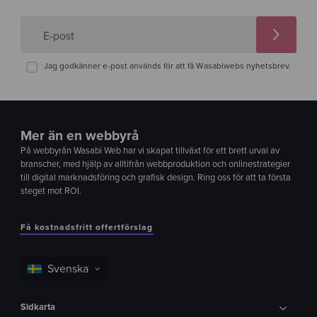
E-post
Jag godkänner e-post används för att få Wasabiwebs nyhetsbrev.
Mer än en webbyrå
På webbyrån Wasabi Web har vi skapat tillväxt för ett brett urval av
branscher, med hjälp av alltifrån webbproduktion och onlinestrategier
till digital marknadsföring och grafisk design. Ring oss för att ta första
steget mot ROI.
Få kostnadsfritt offertförslag
Sidkarta