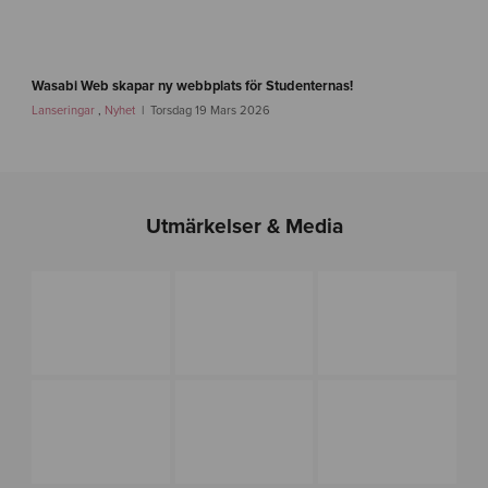
e
n
-
i
f
m
a
Wasabi Web skapar ny webbplats för Studenternas!
g
s
Lanseringar
,
Nyhet
Torsdag 19 Mars 2026
-
t
1
l
i
n
k
Utmärkelser & Media
-
s
i
r
i
u
s
f
o
t
b
o
l