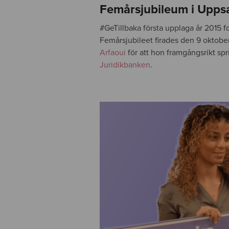
Femårsjubileum i Upps
#GeTillbaka första upplaga år 2015 
Femårsjubileet firades den 9 oktober
Arfaoui
för att hon framgångsrikt spr
Juridikbanken
.