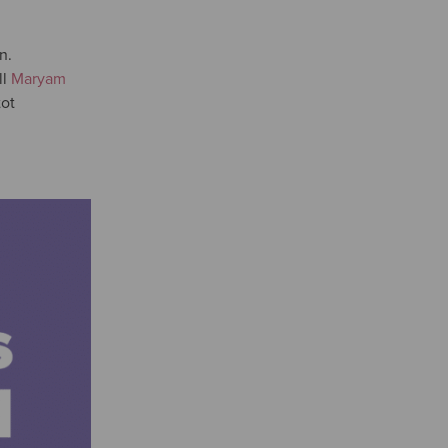
n.
ll
Maryam
tot