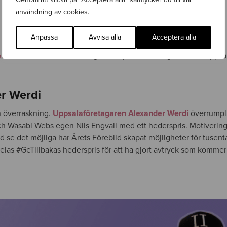
användning av cookies.
Anpassa
Avvisa alla
Acceptera alla
baka
, fortsätter att stötta unga entreprenörstalanger både i Uppsa
er Werdi
n överraskning.
Uppsalaföretagaren Alexander Werdi
överrumpl
h Wasabi Webs egen Nils Engvall med ett hederspris. Motivering
d se det möjliga har Årets Förebild skapat möjligheter för tusent
delas #GeTillbakas hederspris för att ha gjort avtryck som komme