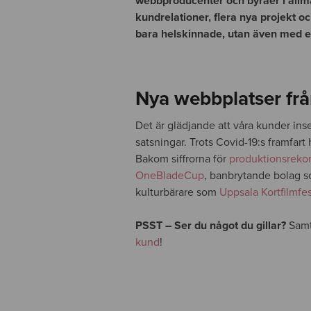
webbproducenter och byråer i allmän
kundrelationer, flera nya projekt o
bara helskinnade, utan även med et
Nya webbplatser fr
Det är glädjande att våra kunder ins
satsningar. Trots Covid-19:s framfart
Bakom siffrorna för
produktionsreko
OneBladeCup
, banbrytande bolag 
kulturbärare som
Uppsala Kortfilmfes
PSST – Ser du något du gillar?
Samtl
kund
!