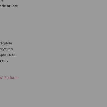
iga
ade år inte
digitala
 stycken.
-sponsrade
samt
 Platform-