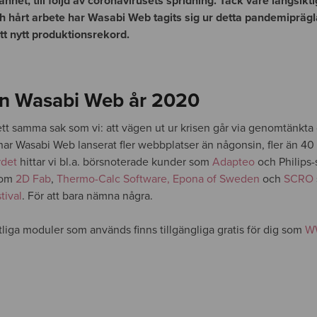
het, till följd av coronavirusets spridning. Tack vare långsikt
ch hårt arbete har Wasabi Web tagits sig ur detta pandemiprägl
t nytt produktionsrekord.
ån Wasabi Web år 2020
ett samma sak som vi: att vägen ut ur krisen går via genomtänkta 
 har Wasabi Web lanserat fler webbplatser än någonsin, fler än 40
rdet
hittar vi bl.a. börsnoterade kunder som
Adapteo
och Philips
som
2D Fab
,
Thermo-Calc Software,
Epona of Sweden
och
SCRO
tival
. För att bara nämna några.
iga moduler som används finns tillgängliga gratis för dig som
WW