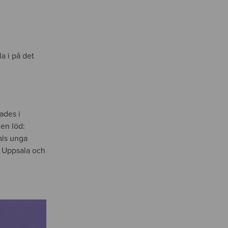
la i på det
ades i
en löd:
als unga
r Uppsala och