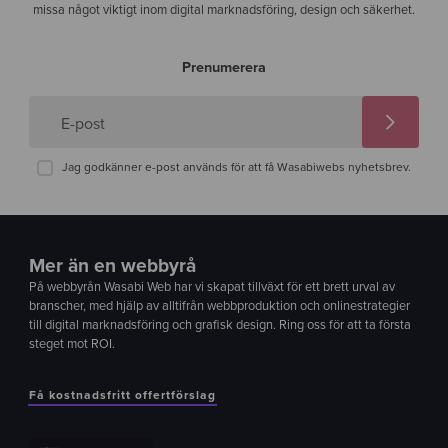
missa något viktigt inom digital marknadsföring, design och säkerhet.
Prenumerera
E-post
Jag godkänner e-post används för att få Wasabiwebs nyhetsbrev.
Mer än en webbyrå
På webbyrån Wasabi Web har vi skapat tillväxt för ett brett urval av
branscher, med hjälp av alltifrån webbproduktion och onlinestrategier
till digital marknadsföring och grafisk design. Ring oss för att ta första
steget mot ROI.
Få kostnadsfritt offertförslag