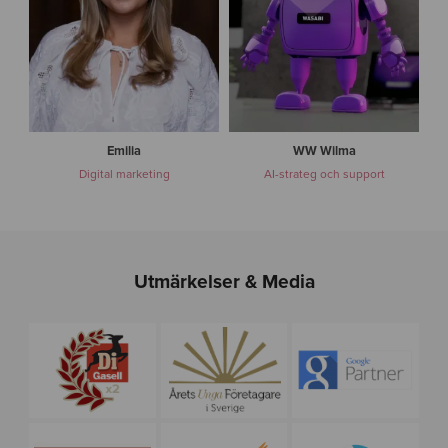
a
Emilia
WW Wilma
Digital marketing
AI-strateg och support
Utmärkelser & Media