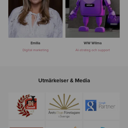
a
Emilia
WW Wilma
Digital marketing
AI-strateg och support
Utmärkelser & Media