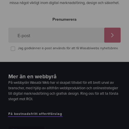
missa något viktigt inom digital marknadsföring, design och säkerhet.
Prenumerera
E-post
Jag godkänner e-post används för att få Wasabiwebs nyhetsbrev.
Mer än en webbyrå
På webbyrån Wasabi Web har vi skapat tillväxt för ett brett urval av
branscher, med hjälp av alltifrån webbproduktion och onlinestrategier
till digital marknadsföring och grafisk design. Ring oss för att ta första
steget mot ROI.
Få kostnadsfritt offertförslag