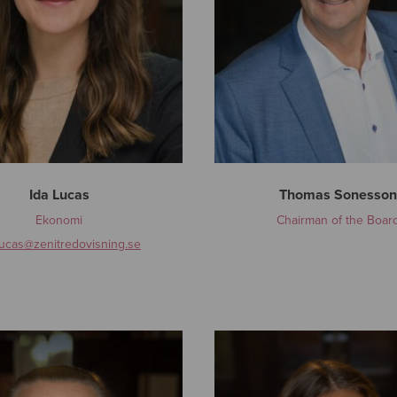
o
n
e
s
s
o
n
Ida Lucas
Thomas Sonesson
Ekonomi
Chairman of the Boar
lucas
@zenitredovisning.se
J
o
s