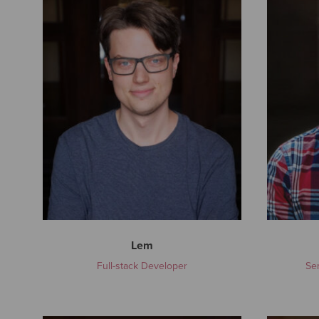
m
m
Lem
Full-stack Developer
Sen