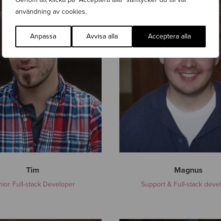
g
användning av cookies.
n
u
Anpassa
Avvisa alla
Acceptera alla
s
Tim
Magnus
ior Full-stack Developer
Support & Full-stack deve