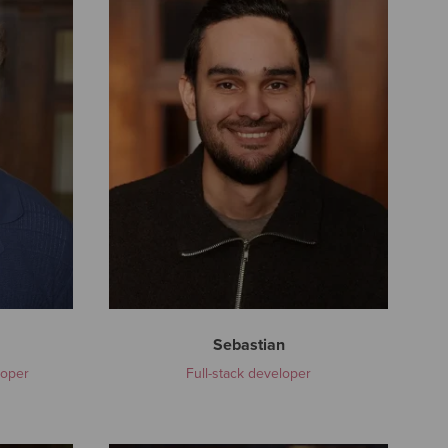
b
a
s
t
i
a
n
Sebastian
loper
Full-stack developer