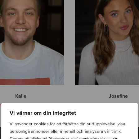
e
f
i
n
e
Kalle
Josefine
al marketing/SEO-specialist
Google Ads-strateg
Vi värnar om din integritet
Vi använder cookies för att förbättra din surfupplevelse, visa
M
personliga annonser eller innehåll och analysera vår trafik.
a
Genom att klicka på "Acceptera alla" samtycker du till vår