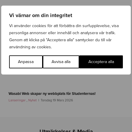
w
e
Vi värnar om din integritet
b
-
Vi använder cookies för att förbättra din surfupplevelse, visa
b
a
personliga annonser eller innehåll och analysera vår trafik.
r
Genom att klicka på "Acceptera alla" samtycker du till vår
n
användning av cookies.
f
o
n
Anpassa
Avvisa alla
Acceptera alla
d
e
n
-
i
f
m
a
Wasabi Web skapar ny webbplats för Studenternas!
g
s
Lanseringar
,
Nyhet
Torsdag 19 Mars 2026
-
t
1
l
i
n
k
Utmärkelser & Media