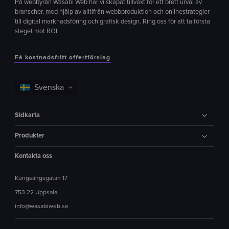
På webbyrån Wasabi Web har vi skapat tillväxt för ett brett urval av
branscher, med hjälp av alltifrån webbproduktion och onlinestrategier
till digital marknadsföring och grafisk design. Ring oss för att ta första
steget mot ROI.
Få kostnadsfritt offertförslag
Sidkarta
Produkter
Kontakta oss
Kungsängsgatan 17
753 22 Uppsala
info@wasabiweb.se