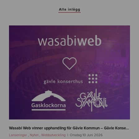
Alla inlägg
n
e
Wasabi Web vinner upphandling för Gävle Kommun – Gävle Konserthus, Gävle Symfoniorkester och Gasklockorna Gävle
w
Lanseringar
,
Nyhet
,
Webbutveckling
Onsdag 10 Juni 2026