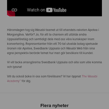
Häromdagen tog sig Wasabi-teamet ut till ehandels-raketen Apotea i
Morgongåva. Varför? Jo, för att ta chansen att utbilda andra
Uppsalaföretag och samtidigt dela med oss våra kunskaper inom
konvertering. Representanter från ett 70-tal utvalda bolag spetsade
öronen när Apotea, Swedbank Uppsala och Wasabi Web från sina
egna perspektiv berörde temat hur man gör besökare till kunder.
Vi vill tacka arrangörerna Swedbank Uppsala och alla som ville komma
och lyssna!
Vill du också boka in oss som föreläsare? Vi har öppnat
The Wasabi
Academy™
för dig.
Flera nyheter