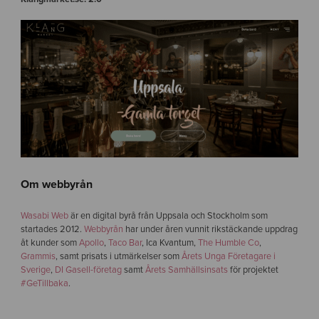
Om webbyrån
Wasabi Web
är en digital byrå från Uppsala och Stockholm som
startades 2012.
Webbyrån
har under åren vunnit rikstäckande uppdrag
åt kunder som
Apollo
,
Taco Bar
, Ica Kvantum,
The Humble Co
,
Grammis
, samt prisats i utmärkelser som
Årets Unga Företagare i
Sverige
,
DI Gasell-företag
samt
Årets Samhällsinsats
för projektet
#GeTillbaka
.