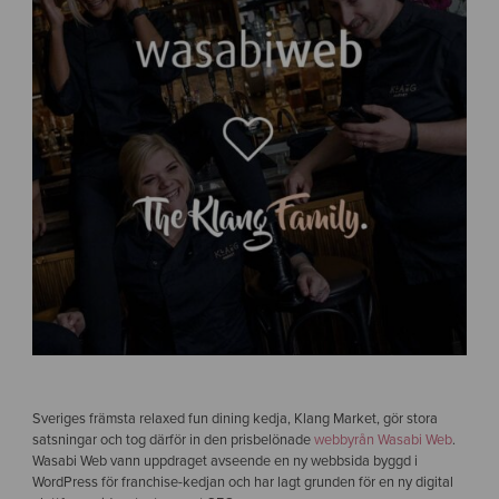
Sveriges främsta relaxed fun dining kedja, Klang Market, gör stora
satsningar och tog därför in den prisbelönade
webbyrån Wasabi Web
.
Wasabi Web vann uppdraget avseende en ny webbsida byggd i
WordPress för franchise-kedjan och har lagt grunden för en ny digital