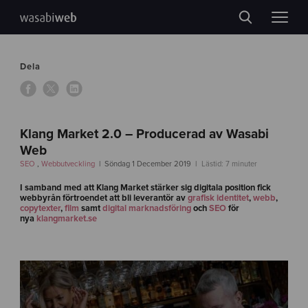
Dela
Klang Market 2.0 – Producerad av Wasabi
Web
SEO
,
Webbutveckling
Söndag 1 December 2019
Lästid: 7 minuter
I samband med att Klang Market stärker sig digitala position fick
webbyrån förtroendet att bli leverantör av
grafisk identitet
,
webb
,
copytexter
,
film
samt
digital marknadsföring
och
SEO
för
nya
klangmarket.se