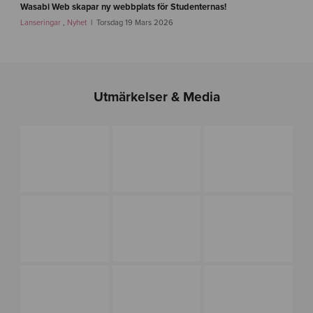
m
a
Wasabi Web skapar ny webbplats för Studenternas!
g
s
Lanseringar
,
Nyhet
Torsdag 19 Mars 2026
-
t
1
l
i
n
k
Utmärkelser & Media
-
s
i
r
i
u
s
f
o
t
b
o
l
l
-
1