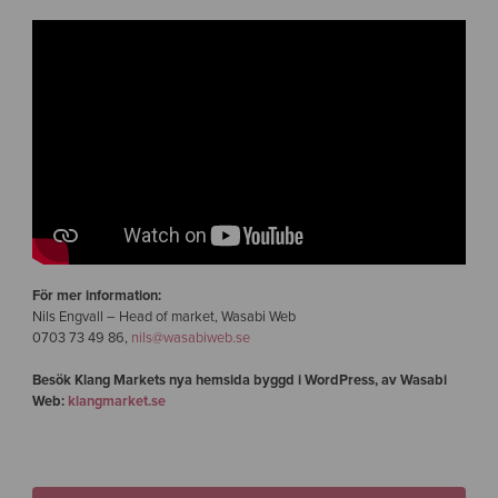
För mer information:
Nils Engvall – Head of market, Wasabi Web
0703 73 49 86,
nils@wasabiweb.se
Besök Klang Markets nya hemsida byggd i WordPress, av Wasabi
Web:
klangmarket.se