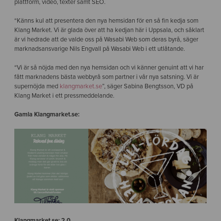
plattform, video, texter samt SEO.
“Känns kul att presentera den nya hemsidan för en så fin kedja som
Klang Market. Vi är glada över att ha kedjan här i Uppsala, och såklart
är vi hedrade att de valde oss på Wasabi Web som deras byrå, säger
marknadsansvarige Nils Engvall på Wasabi Web i ett utlåtande.
“Vi är så nöjda med den nya hemsidan och vi känner genuint att vi har
fått marknadens bästa webbyrå som partner i vår nya satsning. Vi är
supernöjda med
klangmarket.se
”, säger Sabina Bengtsson, VD på
Klang Market i ett pressmeddelande.
Gamla Klangmarket.se:
Klangmarket.se: 2.0