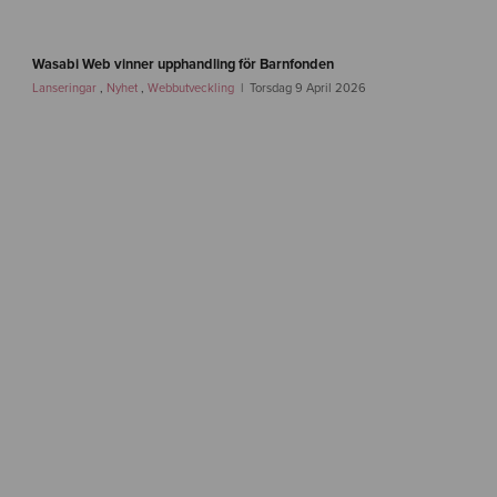
-
2
w
.
a
Wasabi Web vinner upphandling för Barnfonden
0
s
Lanseringar
,
Nyhet
,
Webbutveckling
Torsdag 9 April 2026
a
b
i
w
e
b
-
b
a
r
n
f
o
n
d
e
n
-
i
f