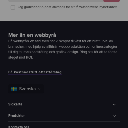
Jag godkänner e-post används för att få Wasabiwebs nyhetsbrev.
Mer än en webbyrå
På webbyrån Wasabi Web har vi skapat tillväxt för ett brett urval av
branscher, med hjälp av alltifrån webbproduktion och onlinestrategier
till digital marknadsföring och grafisk design. Ring oss för att ta första
steget mot ROI.
Få kostnadsfritt offertförslag
Sidkarta
Produkter
Kontakta oss