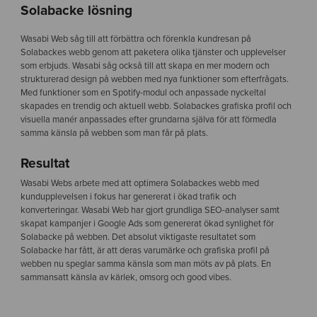
Solabacke lösning
Wasabi Web såg till att förbättra och förenkla kundresan på
Solabackes webb genom att paketera olika tjänster och upplevelser
som erbjuds. Wasabi såg också till att skapa en mer modern och
strukturerad design på webben med nya funktioner som efterfrågats.
Med funktioner som en Spotify-modul och anpassade nyckeltal
skapades en trendig och aktuell webb. Solabackes grafiska profil och
visuella manér anpassades efter grundarna själva för att förmedla
samma känsla på webben som man får på plats.
Resultat
Wasabi Webs arbete med att optimera Solabackes webb med
kundupplevelsen i fokus har genererat i ökad trafik och
konverteringar. Wasabi Web har gjort grundliga SEO-analyser samt
skapat kampanjer i Google Ads som genererat ökad synlighet för
Solabacke på webben. Det absolut viktigaste resultatet som
Solabacke har fått, är att deras varumärke och grafiska profil på
webben nu speglar samma känsla som man möts av på plats. En
sammansatt känsla av kärlek, omsorg och good vibes.