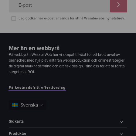
E-post
Jag godkänner e-post används för att få Wasabiwebs nyhetsbrev.
Mer än en webbyrå
På webbyrån Wasabi Web har vi skapat tillväxt för ett brett urval av
branscher, med hjälp av alltifrån webbproduktion och onlinestrategier
till digital marknadsföring och grafisk design. Ring oss för att ta första
steget mot ROI.
Få kostnadsfritt offertförslag
Sidkarta
Produkter