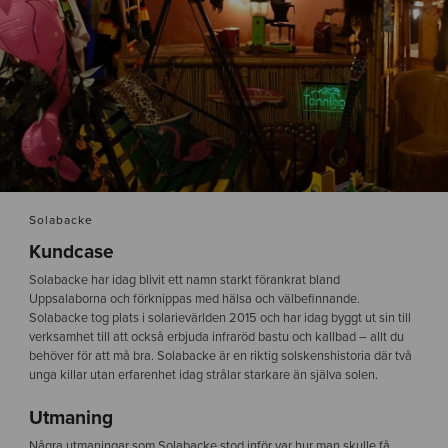
Solabacke
Kundcase
Solabacke har idag blivit ett namn starkt förankrat bland
Uppsalaborna och förknippas med hälsa och välbefinnande.
Solabacke tog plats i solarievärlden 2015 och har idag byggt ut sin till
verksamhet till att också erbjuda infraröd bastu och kallbad – allt du
behöver för att må bra. Solabacke är en riktig solskenshistoria där två
unga killar utan erfarenhet idag strålar starkare än själva solen.
Utmaning
Några utmaningar som Solabacke stod inför var hur man skulle få