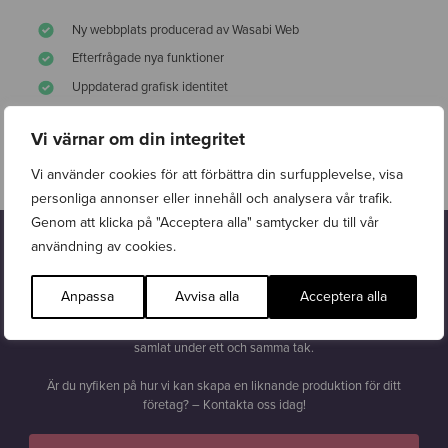
Ny webbplats producerad av Wasabi Web
Efterfrågade nya funktioner
Uppdaterad grafisk identitet
Vi värnar om din integritet
Besök webbsidan
Vi använder cookies för att förbättra din surfupplevelse, visa
personliga annonser eller innehåll och analysera vår trafik.
Genom att klicka på "Acceptera alla" samtycker du till vår
användning av cookies.
Intresserad?
Lät detta intressant? Wasabi Web hjälper företag att växa digitalt.
Anpassa
Avvisa alla
Acceptera alla
Oavsett om målet är att
nå fler kunder
,
öka dina resultat
eller bygga
en starkare
digital närvaro
så erbjuder vi en helhetslösning – allt
samlat under ett och samma tak.
Är du nyfiken på hur vi kan skapa en liknande produktion för ditt
företag? – Kontakta oss idag!