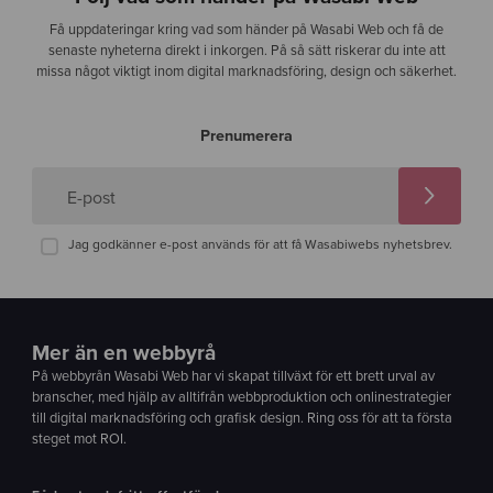
Få uppdateringar kring vad som händer på Wasabi Web och få de
senaste nyheterna direkt i inkorgen. På så sätt riskerar du inte att
missa något viktigt inom digital marknadsföring, design och säkerhet.
Prenumerera
E-post
Jag godkänner e-post används för att få Wasabiwebs nyhetsbrev.
Mer än en webbyrå
På webbyrån Wasabi Web har vi skapat tillväxt för ett brett urval av
branscher, med hjälp av alltifrån webbproduktion och onlinestrategier
till digital marknadsföring och grafisk design. Ring oss för att ta första
steget mot ROI.