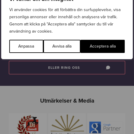
Lät detta intressant? Wasabi Web hjälper företag att växa digitalt.
Oavsett om målet är att
nå fler kunder
,
öka dina resultat
eller bygga
Vi använder cookies för att förbättra din surfupplevelse, visa
en starkare
digital närvaro
så erbjuder vi en helhetslösning – allt
personliga annonser eller innehåll och analysera vår trafik.
samlat under ett och samma tak.
Genom att klicka på "Acceptera alla" samtycker du till vår
Är du nyfiken på hur vi kan skapa en liknande produktion för ditt
användning av cookies.
företag? – Kontakta oss idag!
Anpassa
Avvisa alla
Acceptera alla
PRATA MED OSS
ELLER RING OSS
Utmärkelser & Media