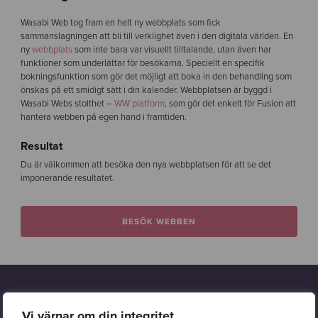
Wasabi Web tog fram en helt ny webbplats som fick
sammanslagningen att bli till verklighet även i den digitala världen. En
ny
webbplats
som inte bara var visuellt tilltalande, utan även har
funktioner som underlättar för besökarna. Speciellt en specifik
bokningsfunktion som gör det möjligt att boka in den behandling som
önskas på ett smidigt sätt i din kalender. Webbplatsen är byggd i
Wasabi Webs stolthet –
WW platform
, som gör det enkelt för Fusion att
hantera webben på egen hand i framtiden.
Resultat
Du är välkommen att besöka den nya webbplatsen för att se det
imponerande resultatet.
BESÖK WEBBEN
Intresserad?
Vi värnar om din integritet