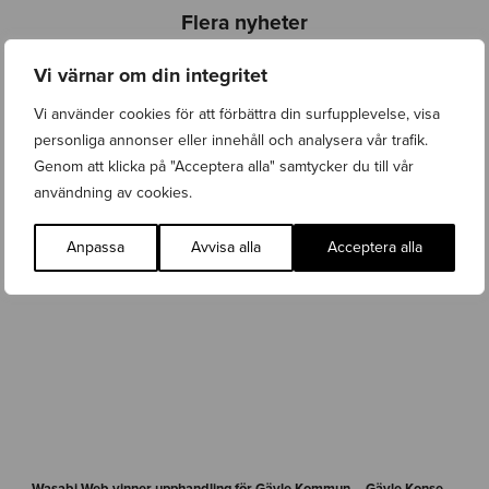
Flera nyheter
Alla inlägg
Vi värnar om din integritet
Vi använder cookies för att förbättra din surfupplevelse, visa
personliga annonser eller innehåll och analysera vår trafik.
Genom att klicka på "Acceptera alla" samtycker du till vår
användning av cookies.
Anpassa
Avvisa alla
Acceptera alla
n
e
Wasabi Web vinner upphandling för Gävle Kommun – Gävle Konserthus, Gävle Symfoniorkester och Gasklockorna Gävle