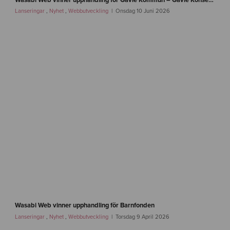
w
Lanseringar
,
Nyhet
,
Webbutveckling
Onsdag 10 Juni 2026
s
-
g
a
v
l
e
-
w
a
s
a
b
i
w
e
b
-
2
w
.
a
Wasabi Web vinner upphandling för Barnfonden
0
s
Lanseringar
,
Nyhet
,
Webbutveckling
Torsdag 9 April 2026
a