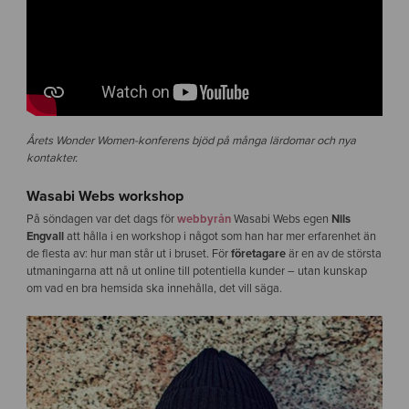
Årets Wonder Women-konferens bjöd på många lärdomar och nya
kontakter.
Wasabi Webs workshop
På söndagen var det dags för
webbyrån
Wasabi Webs egen
Nils
Engvall
att hålla i en workshop i något som han har mer erfarenhet än
de flesta av: hur man står ut i bruset. För
företagare
är en av de största
utmaningarna att nå ut online till potentiella kunder – utan kunskap
om vad en bra hemsida ska innehålla, det vill säga.