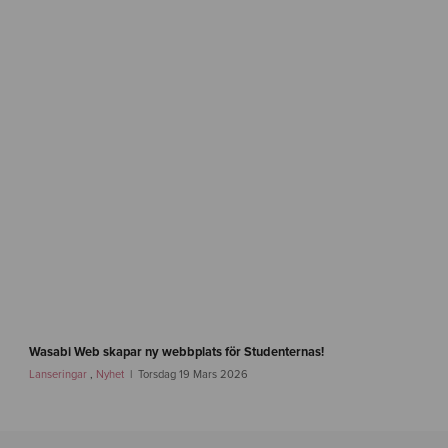
b
i
w
e
b
-
b
a
r
n
f
o
n
d
e
n
-
i
f
m
a
Wasabi Web skapar ny webbplats för Studenternas!
g
s
Lanseringar
,
Nyhet
Torsdag 19 Mars 2026
-
t
1
l
i
n