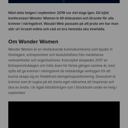
Näst sista helgen i september 2019 var det dags igen. Då bjöd
konferensen Wonder Women in till diskussion och lärande för alla
kvinnor i näringslivet. Wasabi Web passade på att prata om hur man
står ut i bruset online och vad en bra hemsida ska innehålla.
Om Wonder Women
Wonder Women är en rikstäckande kvinnokonferens som bjuder in
företagare, entreprenörer och beslutsfattare från medelstora
verksamheter och organisationer. Konceptet skapades 2017 av
Entreprenörddagen och hölls även för första gången samma år, med
syfte att ge kvinnor i näringslivet de nödvändiga verktygen för att
kunna skapa sig en förbättrad näringslivspositionering. Dessutom är
kvinnor som är sugna på att starta eget välkomna att inspireras och
lära av andra. I år ägde tillställningen rum i Stockholm under en helg i
september.