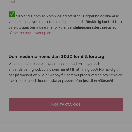
nivå.
Verkar du inom en komplicerad bransch? Högteknologiska eller
vetenskapliga yrkesfack får plötsligt en mer lättförståelig kontext tack
vare att tjänsterna delas in i olika
användningsområden
, precis som
på
Scandinovas webbplats
.
Den moderna hemsidan 2020 för ditt företag
Vill du ha hjälp med att bygga upp en modern, snygg och
användarvänlig webbplats som når ut till rätt målgrupp? Hör av dig till
oss på Wasabi Web. Vi är webbyrån som vet precis vad en bra hemsida
ska innehålla och hur den ska anpassas efter just dina affärsmål.
KONTAKTA OSS