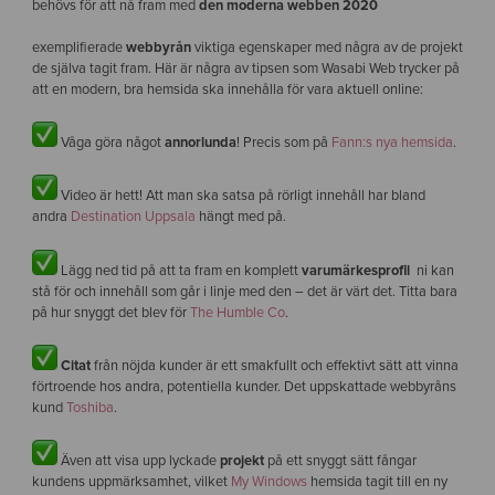
behövs för att nå fram med
den moderna webben 2020
exemplifierade
webbyrån
viktiga egenskaper med några av de projekt
de själva tagit fram. Här är några av tipsen som Wasabi Web trycker på
att en modern, bra hemsida ska innehålla för vara aktuell online:
Våga göra något
annorlunda
! Precis som på
Fann:s nya hemsida
.
Video är hett! Att man ska satsa på rörligt innehåll har bland
andra
Destination Uppsala
hängt med på.
Lägg ned tid på att ta fram en komplett
varumärkesprofil
ni kan
stå för och innehåll som går i linje med den – det är värt det. Titta bara
på hur snyggt det blev för
The Humble Co
.
Citat
från nöjda kunder är ett smakfullt och effektivt sätt att vinna
förtroende hos andra, potentiella kunder. Det uppskattade webbyråns
kund
Toshiba
.
Även att visa upp lyckade
projekt
på ett snyggt sätt fångar
kundens uppmärksamhet, vilket
My Windows
hemsida tagit till en ny