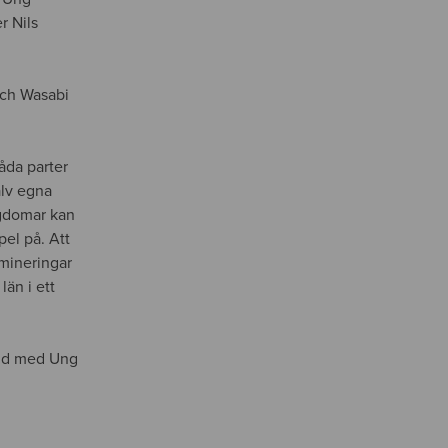
r Nils
och Wasabi
åda parter
älv egna
ngdomar kan
pel på. Att
omineringar
län i ett
and med Ung