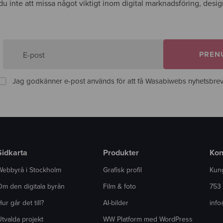
r du inte att missa något viktigt inom digital marknadsföring, desi
PREN
E-post
Jag godkänner e-post används för att få Wasabiwebs nyhetsbrev
Sidkarta
Produkter
Kon
Webbyrå i Stockholm
Grafisk profil
Kun
Om den digitala byrån
Film & foto
753
ur går det till?
AI-bilder
inf
tvalda projekt
WW Platform med WordPress