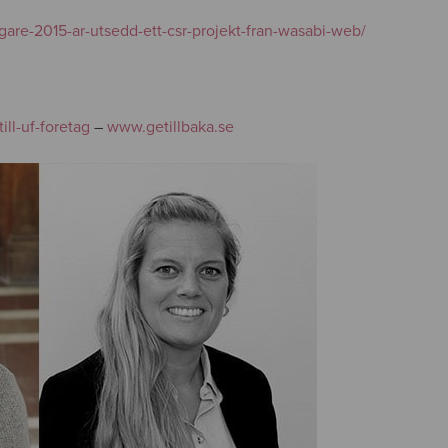
agare-2015-ar-utsedd-ett-csr-projekt-fran-wasabi-web/
ll-uf-foretag
–
www.getillbaka.se