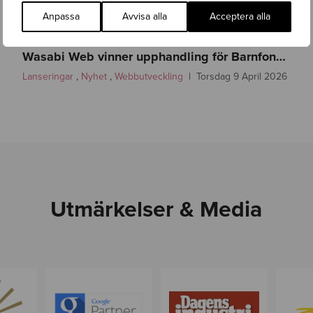
Anpassa
Avvisa alla
Acceptera alla
w
a
Wasabi Web vinner upphandling för Barnfonden
s
Lanseringar
,
Nyhet
,
Webbutveckling
Torsdag 9 April 2026
a
b
i
w
e
b
-
Utmärkelser & Media
b
a
r
n
f
o
n