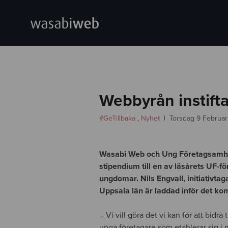
Webbyrån instift
#GeTillbaka
,
Nyhet
Torsdag 9 Februar
Wasabi Web och Ung Företagsamhet 
stipendium till en av läsårets UF-f
ungdomar. Nils Engvall, initiativta
Uppsala län är laddad inför det ko
– Vi vill göra det vi kan för att bidra 
unga företagare som etablerar sig i n