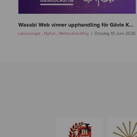
n
e
Wasabi Web vinner upphandling för Gävle Kommun – Gävle Konserthus, Gävle Symfoniorkester och Gasklockorna Gävle
w
Lanseringar
,
Nyhet
,
Webbutveckling
Onsdag 10 Juni 2026
s
-
g
a
v
l
e
-
w
a
s
a
b
i