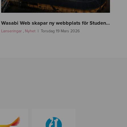
f
a
Wasabi Web skapar ny webbplats för Studenternas!
s
Lanseringar
,
Nyhet
Torsdag 19 Mars 2026
t
l
i
n
k
-
s
i
r
i
u
s
f
o