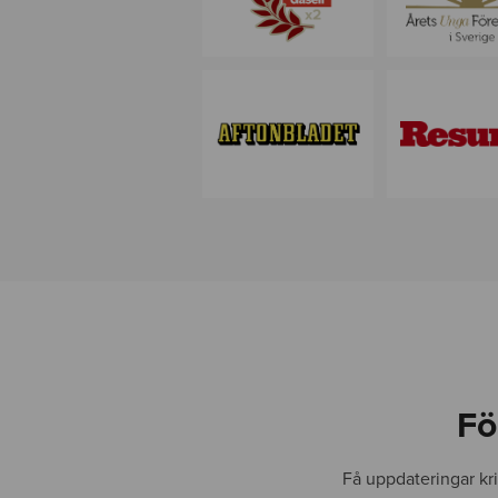
w
e
b
-
2
.
0
Fö
Få uppdateringar kr