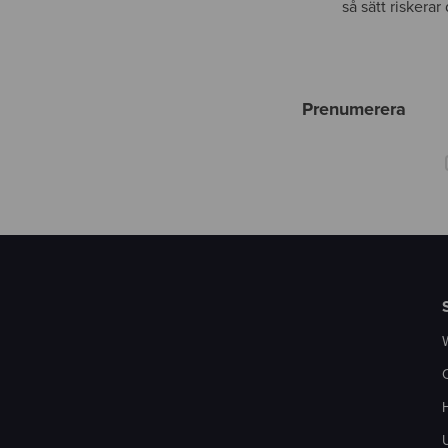
så sätt riskera
Prenumerera
H
U