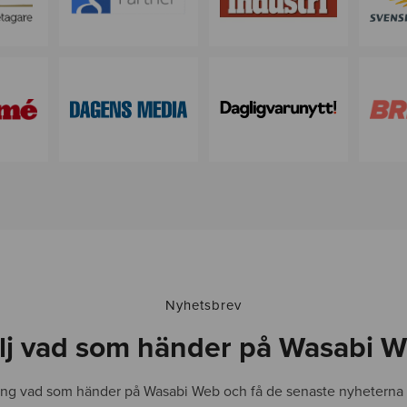
d
e
n
-
i
m
g
-
1
Nyhetsbrev
lj vad som händer på Wasabi 
ing vad som händer på Wasabi Web och få de senaste nyheterna d