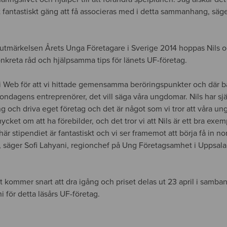
t fantastiskt gäng att få associeras med i detta sammanhang, säge
 utmärkelsen Årets Unga Företagare i Sverige 2014 hoppas Nils 
kreta råd och hjälpsamma tips för länets UF-företag.
 Web för att vi hittade gemensamma beröringspunkter och där b
ondagens entreprenörer, det vill säga våra ungdomar. Nils har sj
ung och driva eget företag och det är något som vi tror att våra u
cket om att ha förebilder, och det tror vi att Nils är ett bra exem
är stipendiet är fantastiskt och vi ser framemot att börja få in n
e, säger Sofi Lahyani, regionchef på Ung Företagsamhet i Uppsala 
 kommer snart att dra igång och priset delas ut 23 april i samb
för detta läsårs UF-företag.