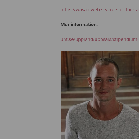
https://wasabiweb.se/arets-uf-foret
Mer information:
unt.se/uppland/uppsala/stipendium-ti