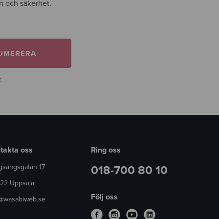
gn och säkerhet.
UMERERA
.
takta oss
Ring oss
gsängsgatan 17
018-700 80 10
 22 Uppsala
Följ oss
o@wasabiweb.se