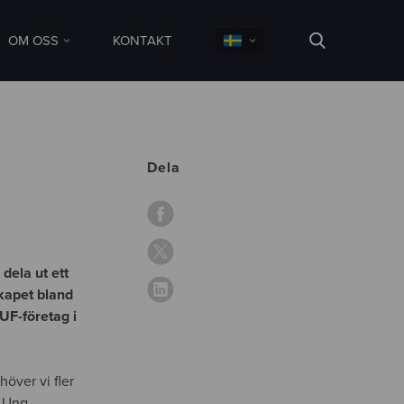
OM OSS
KONTAKT
Dela
ela ut ett
skapet bland
UF-företag i
ehöver vi fler
t Ung