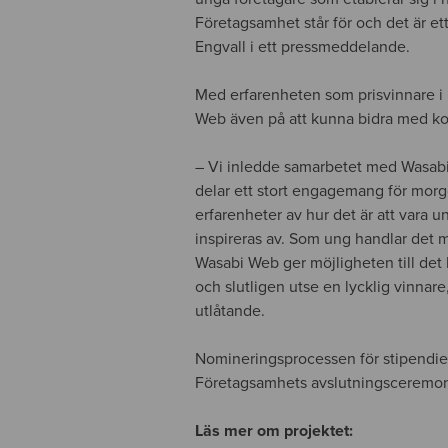
Företagsamhet står för och det är et
Engvall i ett pressmeddelande.
Med erfarenheten som prisvinnare i
Web även på att kunna bidra med kon
– Vi inledde samarbetet med Wasabi
delar ett stort engagemang för morg
erfarenheter av hur det är att vara 
inspireras av. Som ung handlar det my
Wasabi Web ger möjligheten till det h
och slutligen utse en lycklig vinnar
utlåtande.
Nomineringsprocessen för stipendiet
Företagsamhets avslutningsceremoni 
Läs mer om projektet: