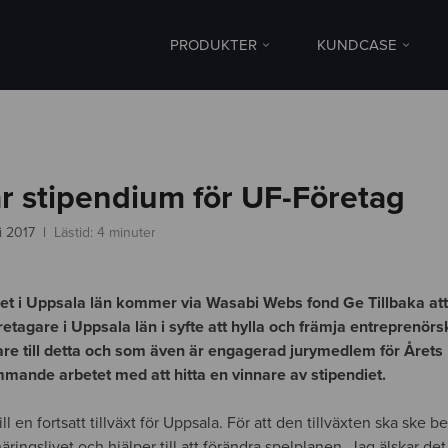
PRODUKTER
KUNDCASE
ar stipendium för UF-Företag
i 2017
Lästid: 4 minuter
i Uppsala län kommer via Wasabi Webs fond Ge Tillbaka att d
öretagare i Uppsala län i syfte att hylla och främja entreprenör
gare till detta och som även är engagerad jurymedlem för Årets 
mmande arbetet med att hitta en vinnare av stipendiet.
till en fortsatt tillväxt för Uppsala. För att den tillväxten ska ske b
äringslivet och hjälper till att förändra spelplanen. Jag älskar de