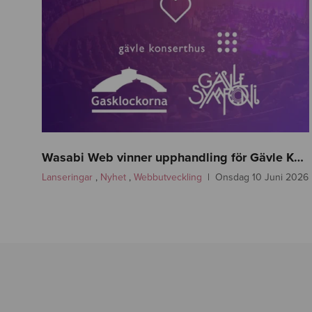
n
e
Wasabi Web vinner upphandling för Gävle Kommun – Gävle Konserthus, Gävle Symfoniorkester och Gasklockorna Gävle
w
Lanseringar
,
Nyhet
,
Webbutveckling
Onsdag 10 Juni 2026
s
-
g
a
v
l
e
-