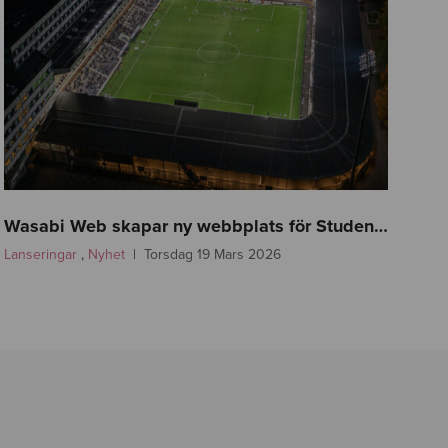
f
a
Wasabi Web skapar ny webbplats för Studenternas!
s
Lanseringar
,
Nyhet
Torsdag 19 Mars 2026
t
l
i
n
k
-
s
i