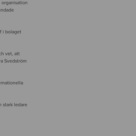
d organisation
undade
 i bolaget
h vet, att
dra Svedström
ernationella
n stark ledare