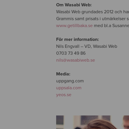
Om Wasabi Web:
Wasabi Web grundades 2012 och har 
Grammis samt prisats i utmärkelser 
www.getillbaka.se
med bl.a Susanne N
För mer information:
Nils Engvall – VD, Wasabi Web
0703 73 49 86
nils@wasabiweb.se
Media:
uppgang.com
uppsala.com
yeos.se