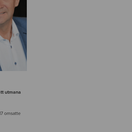
att utmana
17 omsatte