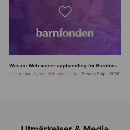
w
a
Wasabi Web vinner upphandling för Barnfonden
s
Lanseringar
,
Nyhet
,
Webbutveckling
Torsdag 9 April 2026
a
b
i
w
e
b
-
Utmärkelser & Media
b