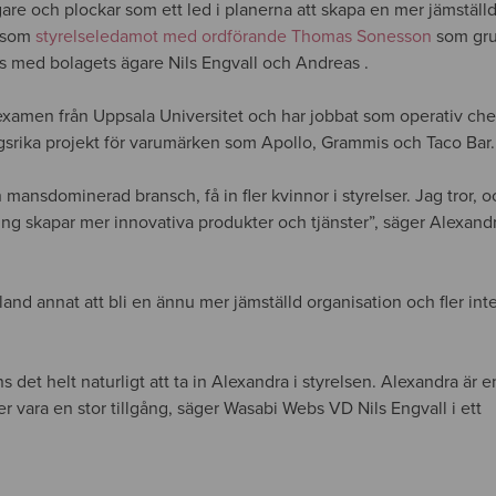
gare och plockar som ett led i planerna att skapa en mer jämställ
m som
styrelseledamot med ordförande Thomas Sonesson
som gr
ns med bolagets ägare Nils Engvall och Andreas .
amen från Uppsala Universitet och har jobbat som operativ chef
rika projekt för varumärken som Apollo, Grammis och Taco Bar.
n mansdominerad bransch, få in fler kvinnor i styrelser. Jag tror, oc
ng skapar mer innovativa produkter och tjänster”, säger Alexan
land annat att bli en ännu mer jämställd organisation och fler int
et helt naturligt att ta in Alexandra i styrelsen. Alexandra är e
vara en stor tillgång, säger Wasabi Webs VD Nils Engvall i ett