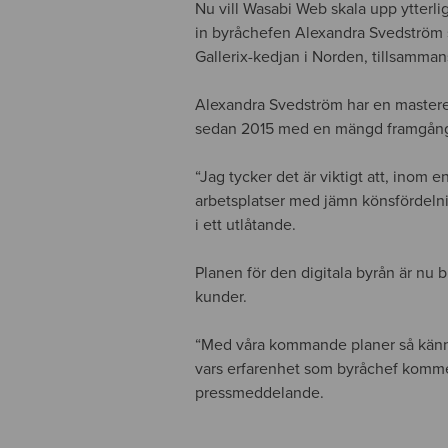
Nu vill Wasabi Web skala upp ytterli
in byråchefen Alexandra Svedströ
Gallerix-kedjan i Norden, tillsamma
Alexandra Svedström har en masterex
sedan 2015 med en mängd framgångs
“Jag tycker det är viktigt att, inom e
arbetsplatser med jämn könsfördelni
i ett utlåtande.
Planen för den digitala byrån är nu b
kunder.
“Med våra kommande planer så känns d
vars erfarenhet som byråchef kommer 
pressmeddelande.