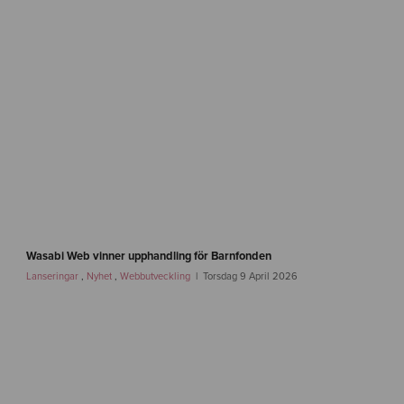
l
e
-
w
a
s
a
b
i
w
e
b
-
2
w
.
a
Wasabi Web vinner upphandling för Barnfonden
0
s
Lanseringar
,
Nyhet
,
Webbutveckling
Torsdag 9 April 2026
a
b
i
w
e
b
-