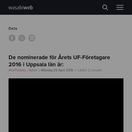
Dela
De nominerade för Årets UF-Företagare
2016 i Uppsala län är:
#GeTillbaka
,
Nyhet
Måndag 25 April 2016
Lästid: 2 minuter