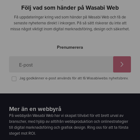
Följ vad som händer på Wasabi Web
Få uppdateringar kring vad som händer på Wasabi Web och få de
senaste nyheterna direkt i inkorgen. På så sätt riskerar du inte att
missa något viktigt inom digital marknadsföring, design och säkerhet.
Prenumerera
E-post
Jag godkänner e-post används för att få Wasabiwebs nyhetsbrev.
Mer än en webbyrå
På webbyrån Wasabi Web har vi skapat tillväxt för ett brett urval av
branscher, med hjälp av alltifrån webbproduktion och onlinestrategier
till digital marknadsföring och grafisk design. Ring oss för att ta första
steget mot ROI.