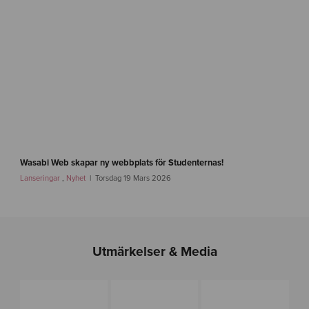
b
a
r
n
f
o
n
d
e
n
-
i
f
m
a
Wasabi Web skapar ny webbplats för Studenternas!
g
s
Lanseringar
,
Nyhet
Torsdag 19 Mars 2026
-
t
1
l
i
n
k
Utmärkelser & Media
-
s
i
r
i