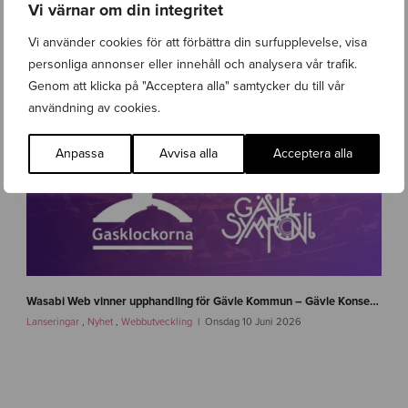
Vi värnar om din integritet
Vi använder cookies för att förbättra din surfupplevelse, visa
personliga annonser eller innehåll och analysera vår trafik.
Genom att klicka på "Acceptera alla" samtycker du till vår
användning av cookies.
Anpassa
Avvisa alla
Acceptera alla
n
e
Wasabi Web vinner upphandling för Gävle Kommun – Gävle Konserthus, Gävle Symfoniorkester och Gasklockorna Gävle
w
Lanseringar
,
Nyhet
,
Webbutveckling
Onsdag 10 Juni 2026
s
-
g
a
v