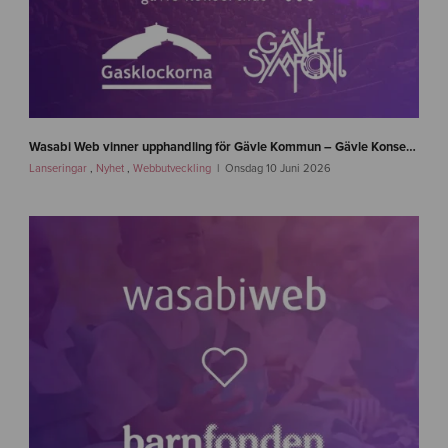
n
e
Wasabi Web vinner upphandling för Gävle Kommun – Gävle Konserthus, Gävle Symfoniorkester och Gasklockorna Gävle
w
Lanseringar
,
Nyhet
,
Webbutveckling
Onsdag 10 Juni 2026
s
-
g
a
v
l
e
-
w
a
s
a
b
i