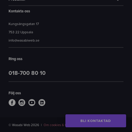
Kontakta oss
Kungsängsgatan 17
753 22 Uppsala
info@wasabiweb.se
Ring oss
018-700 80 10
Följ oss
BLI KONTAKTAD
© Wasabi Web 2026
Om cookies & GDPR
Created with
by Wasabi Web