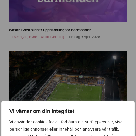
w
e
b
-
2
w
.
a
Wasabi Web vinner upphandling för Barnfonden
0
s
Lanseringar
,
Nyhet
,
Webbutveckling
Torsdag 9 April 2026
a
b
i
w
e
b
-
b
a
r
n
f
Vi värnar om din integritet
o
n
Vi använder cookies för att förbättra din surfupplevelse, visa
d
e
personliga annonser eller innehåll och analysera vår trafik.
n