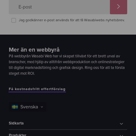
E-post
Jag godkänner e-post används för att få Wasabiwebs nyhetsbrev.
Mer än en webbyrå
På webbyrån Wasabi Web har vi skapat tillväxt för ett brett urval av
branscher, med hjälp av alltifrån webbproduktion och onlinestrategier
till digital marknadsföring och grafisk design. Ring oss för att ta första
steget mot ROI.
Få kostnadsfritt offertförslag
Sidkarta
Produkter