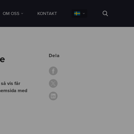
OM OSS
KONTAKT
Dela
le
så vis får
n hemsida med