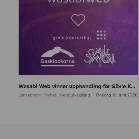
n
e
Wasabi Web vinner upphandling för Gävle Kommun – Gävle Konserthus, Gävle Symfoniorkester och Gasklockorna Gävle
w
Lanseringar
,
Nyhet
,
Webbutveckling
Onsdag 10 Juni 2026
s
-
g
a
v
l