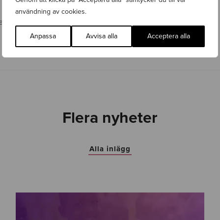
?
användning av cookies.
 från 10.000 kr /mån för
SEO & Content marketing.
Anpassa
Avvisa alla
Acceptera alla
Flera nyheter
Alla inlägg