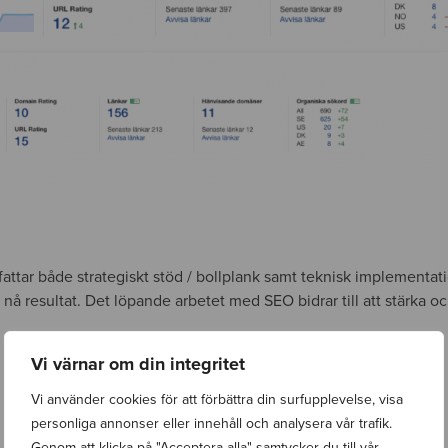
efattar både strategiskt stöd / bollplank samt teknisk implementa
nå resultat. Det löpande arbetet med SEO bidrar till att stärka o
Vi värnar om din integritet
Vi använder cookies för att förbättra din surfupplevelse, visa
personliga annonser eller innehåll och analysera vår trafik.
Genom att klicka på "Acceptera alla" samtycker du till vår