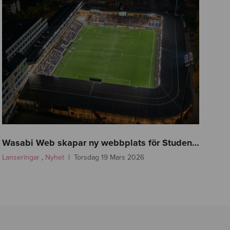
f
a
Wasabi Web skapar ny webbplats för Studenternas!
s
Lanseringar
,
Nyhet
Torsdag 19 Mars 2026
t
l
i
n
k
-