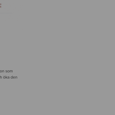
tion som
ch öka den