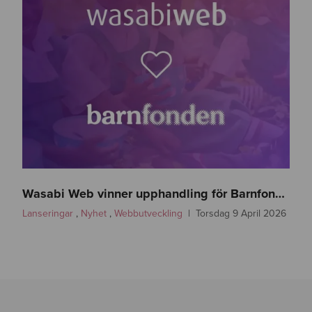
w
a
Wasabi Web vinner upphandling för Barnfonden
s
Lanseringar
,
Nyhet
,
Webbutveckling
Torsdag 9 April 2026
a
b
i
w
e
b