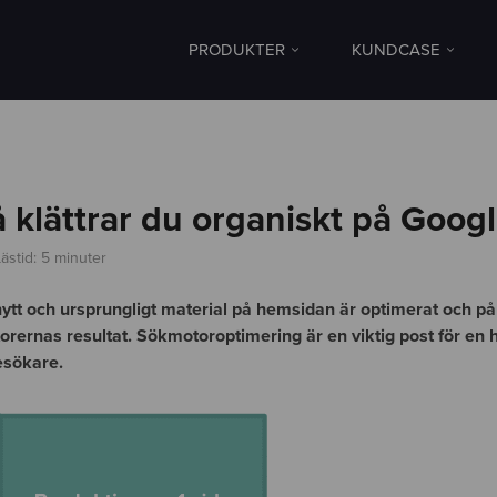
PRODUKTER
KUNDCASE
 klättrar du organiskt på Goog
ästid: 5 minuter
ytt och ursprungligt material på hemsidan är optimerat och på 
otorernas resultat. Sökmotoroptimering är en viktig post för e
besökare.