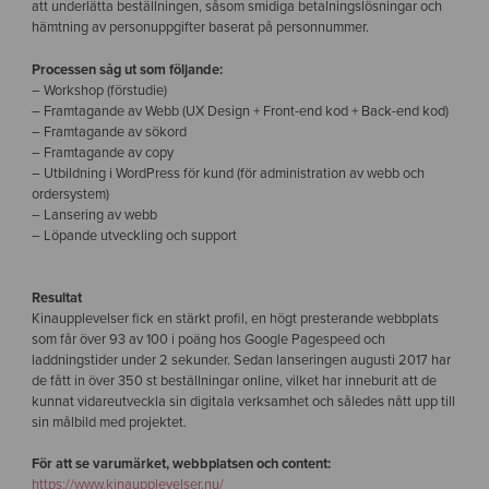
att underlätta beställningen, såsom smidiga betalningslösningar och
hämtning av personuppgifter baserat på personnummer.
Processen såg ut som följande:
– Workshop (förstudie)
– Framtagande av Webb (UX Design + Front-end kod + Back-end kod)
– Framtagande av sökord
– Framtagande av copy
– Utbildning i WordPress för kund (för administration av webb och
ordersystem)
– Lansering av webb
– Löpande utveckling och support
Resultat
Kinaupplevelser fick en stärkt profil, en högt presterande webbplats
som får över 93 av 100 i poäng hos Google Pagespeed och
laddningstider under 2 sekunder. Sedan lanseringen augusti 2017 har
de fått in över 350 st beställningar online, vilket har inneburit att de
kunnat vidareutveckla sin digitala verksamhet och således nått upp till
sin målbild med projektet.
För att se varumärket, webbplatsen och content:
https://www.kinaupplevelser.nu/