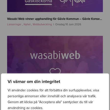
n
e
Wasabi Web vinner upphandling för Gävle Kommun – Gävle Konserthus, Gävle Symfoniorkester och Gasklockorna Gävle
w
Lanseringar
,
Nyhet
,
Webbutveckling
Onsdag 10 Juni 2026
s
-
g
a
v
l
e
-
w
a
s
a
Vi värnar om din integritet
b
i
Vi använder cookies för att förbättra din surfupplevelse, visa
w
personliga annonser eller innehåll och analysera vår trafik.
e
Genom att klicka på "Acceptera alla" samtycker du till vår
b
-
användning av cookies.