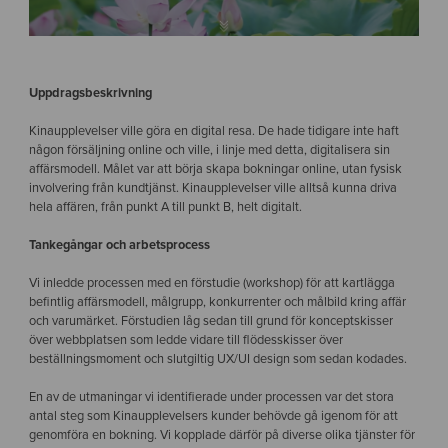
Uppdragsbeskrivning
Kinaupplevelser ville göra en digital resa. De hade tidigare inte haft
någon försäljning online och ville, i linje med detta, digitalisera sin
affärsmodell. Målet var att börja skapa bokningar online, utan fysisk
involvering från kundtjänst. Kinaupplevelser ville alltså kunna driva
hela affären, från punkt A till punkt B, helt digitalt.
Tankegångar och arbetsprocess
Vi inledde processen med en förstudie (workshop) för att kartlägga
befintlig affärsmodell, målgrupp, konkurrenter och målbild kring affär
och varumärket. Förstudien låg sedan till grund för konceptskisser
över webbplatsen som ledde vidare till flödesskisser över
beställningsmoment och slutgiltig UX/UI design som sedan kodades.
En av de utmaningar vi identifierade under processen var det stora
antal steg som Kinaupplevelsers kunder behövde gå igenom för att
genomföra en bokning. Vi kopplade därför på diverse olika tjänster för