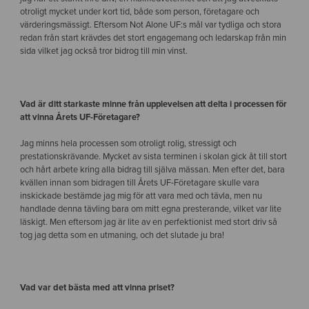
otroligt mycket under kort tid, både som person, företagare och
värderingsmässigt. Eftersom Not Alone UF:s mål var tydliga och stora
redan från start krävdes det stort engagemang och ledarskap från min
sida vilket jag också tror bidrog till min vinst.
Vad är ditt starkaste minne från upplevelsen att delta i processen för
att vinna Årets UF-Företagare?
Jag minns hela processen som otroligt rolig, stressigt och
prestationskrävande. Mycket av sista terminen i skolan gick åt till stort
och hårt arbete kring alla bidrag till själva mässan. Men efter det, bara
kvällen innan som bidragen till Årets UF-Företagare skulle vara
inskickade bestämde jag mig för att vara med och tävla, men nu
handlade denna tävling bara om mitt egna presterande, vilket var lite
läskigt. Men eftersom jag är lite av en perfektionist med stort driv så
tog jag detta som en utmaning, och det slutade ju bra!
Vad var det bästa med att vinna priset?