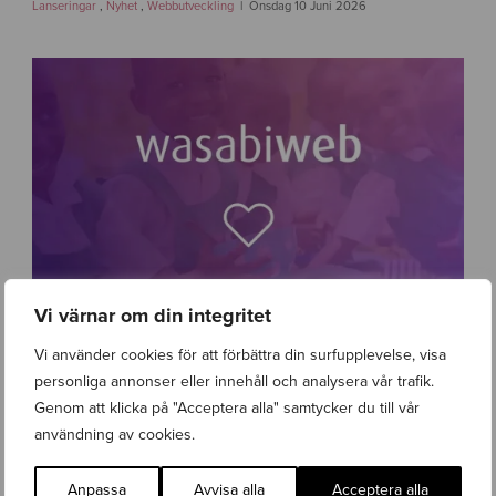
w
Lanseringar
,
Nyhet
,
Webbutveckling
Onsdag 10 Juni 2026
s
-
g
a
v
l
e
-
w
a
s
a
b
i
Vi värnar om din integritet
w
e
Vi använder cookies för att förbättra din surfupplevelse, visa
b
-
personliga annonser eller innehåll och analysera vår trafik.
2
w
Genom att klicka på "Acceptera alla" samtycker du till vår
.
a
Wasabi Web vinner upphandling för Barnfonden
användning av cookies.
0
s
Lanseringar
,
Nyhet
,
Webbutveckling
Torsdag 9 April 2026
a
b
Anpassa
Avvisa alla
Acceptera alla