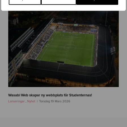
i
w
e
b
-
b
a
r
n
f
o
n
d
e
n
-
i
f
m
a
Wasabi Web skapar ny webbplats för Studenternas!
g
s
Lanseringar
,
Nyhet
Torsdag 19 Mars 2026
-
t
1
l
i
n