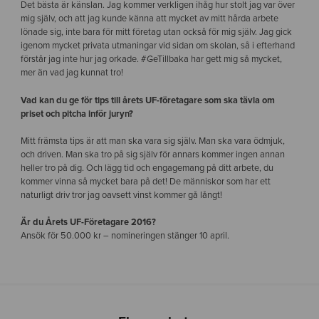
Det bästa är känslan. Jag kommer verkligen ihåg hur stolt jag var över
mig själv, och att jag kunde känna att mycket av mitt hårda arbete
lönade sig, inte bara för mitt företag utan också för mig själv. Jag gick
igenom mycket privata utmaningar vid sidan om skolan, så i efterhand
förstår jag inte hur jag orkade. #GeTillbaka har gett mig så mycket,
mer än vad jag kunnat tro!
Vad kan du ge för tips till årets UF-företagare som ska tävla om
priset och pitcha inför juryn?
Mitt främsta tips är att man ska vara sig själv. Man ska vara ödmjuk,
och driven. Man ska tro på sig själv för annars kommer ingen annan
heller tro på dig. Och lägg tid och engagemang på ditt arbete, du
kommer vinna så mycket bara på det! De människor som har ett
naturligt driv tror jag oavsett vinst kommer gå långt!
Är du Årets UF-Företagare 2016?
Ansök för 50.000 kr – nomineringen stänger 10 april.