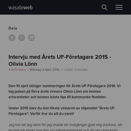
Dela
Intervju med Årets UF-Företagare 2015 -
Olivia Lönn
#GeTillbaka
Måndag 4 April 2016
Lästid: 3 minuter
Den 10 april stänger nomineringen för Årets UF-Företagare 2016. Vi
tog pulsen på förra årets vinnare Olivia Lönn om hennes
erfarenheter och hennes bästa tips till kommande finalister.
Under 2015 blev du den första vinnaren av stipendiet ”Årets UF-
Företagare”. Varför tror du att du vann?
Jag tror att jag vann för jag visade att motgångar gjort mig starkare, att
jag har ett starkt inre driv, en målmedvetenhet och att jag utvecklats