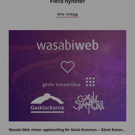
Flera nyheter
Alla inlägg
n
e
Wasabi Web vinner upphandling för Gävle Kommun – Gävle Konserthus, Gävle Symfoniorkester och Gasklockorna Gävle