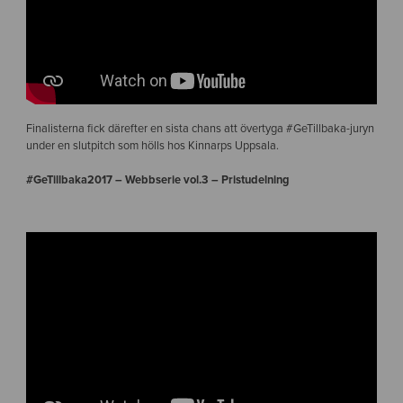
Finalisterna fick därefter en sista chans att övertyga #GeTillbaka-juryn
under en slutpitch som hölls hos Kinnarps Uppsala.
#GeTillbaka2017 – Webbserie vol.3 – Pristudelning