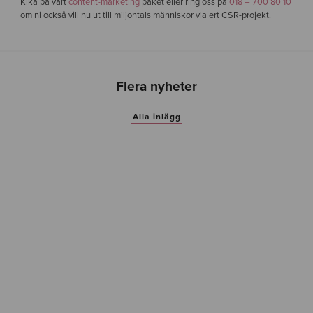
Kika på vårt
content-marketing
paket eller ring oss på
018 – 700 80 10
om ni också vill nu ut till miljontals människor via ert CSR-projekt.
Flera nyheter
Alla inlägg