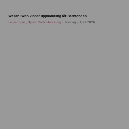
-
2
w
.
a
Wasabi Web vinner upphandling för Barnfonden
0
s
Lanseringar
,
Nyhet
,
Webbutveckling
Torsdag 9 April 2026
a
b
i
w
e
b
-
b
a
r
n
f
o
n
d
e
n
-
i
f