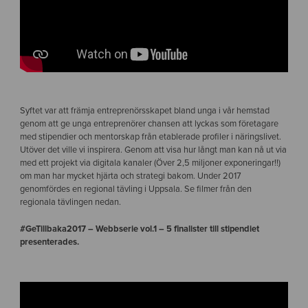
Syftet var att främja entreprenörsskapet bland unga i vår hemstad
genom att ge unga entreprenörer chansen att lyckas som företagare
med stipendier och mentorskap från etablerade profiler i näringslivet.
Utöver det ville vi inspirera. Genom att visa hur långt man kan nå ut via
med ett projekt via digitala kanaler (Över 2,5 miljoner exponeringar!!)
om man har mycket hjärta och strategi bakom. Under 2017
genomfördes en regional tävling i Uppsala. Se filmer från den
regionala tävlingen nedan.
#GeTillbaka2017 – Webbserie vol.1 – 5 finalister till stipendiet
presenterades.