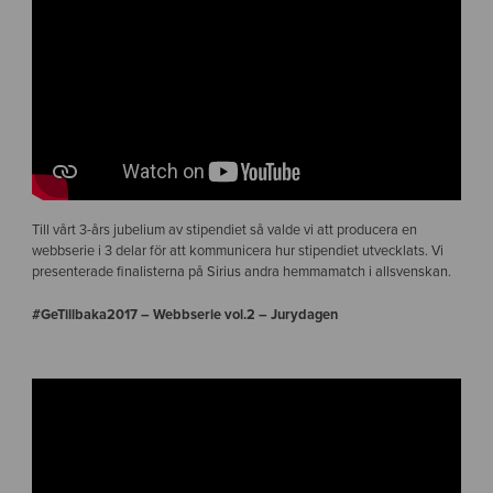
Till vårt 3-års jubelium av stipendiet så valde vi att producera en
webbserie i 3 delar för att kommunicera hur stipendiet utvecklats. Vi
presenterade finalisterna på Sirius andra hemmamatch i allsvenskan.
#GeTillbaka2017 – Webbserie vol.2 – Jurydagen