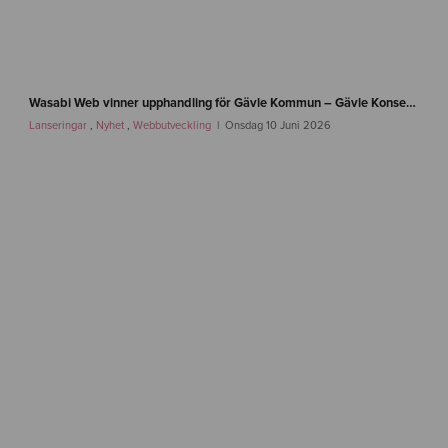
n
e
Wasabi Web vinner upphandling för Gävle Kommun – Gävle Konserthus, Gävle Symfoniorkester och Gasklockorna Gävle
w
Lanseringar
,
Nyhet
,
Webbutveckling
Onsdag 10 Juni 2026
s
-
g
a
v
l
e
-
w
a
s
a
b
i
w
e
b