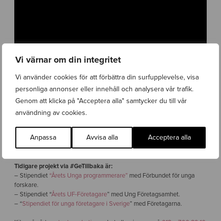
Vi värnar om din integritet
Vi använder cookies för att förbättra din surfupplevelse, visa
personliga annonser eller innehåll och analysera vår trafik.
Genom att klicka på "Acceptera alla" samtycker du till vår
Om CSR-projektet #GeTillbaka:
användning av cookies.
#GeTillbaka är Wasabi Webs välgörenhetsfond som startades 2015. I
egenskap som unga entreprenörer har grundarna Andreas och Nils
Anpassa
Avvisa alla
Acceptera alla
skapat ett stipendium tillsammans med olika partners för att främja
entreprenörsskap bland unga.
Tidigare projekt via #GeTillbaka är:
– Stipendiet
“Årets Unga programmerare”
med Förbundet för unga
forskare.
– Stipendiet “
Årets UF-Företagare
” med Ung Företagsamhet.
– “
Stipendiet för unga företagare i Sverige
” med Företagarna.