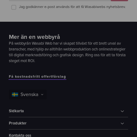
Jag godkänner e-post används för att få Wasabiwebs nyhetsbrev.
Mer än en webbyrå
På webbyrån Wasabi Web har vi skapat tillväxt för ett brett urval av
branscher, med hjälp av alltifrån webbproduktion och onlinestrategier
till digital marknadsföring och grafisk design. Ring oss för att ta första
steget mot ROI.
Få kostnadsfritt offertförslag
Sidkarta
Produkter
Kontakta oss