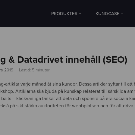
PRODUKTER
KUNDCASE
g & Datadrivet innehåll (SEO)
rs 2019
Lästid: 5 minuter
tiklar varje månad åt sina kunder. Dessa artiklar syftar till att bi
rkshop. Artiklarna ska bjuda på kunskap relaterat till särskilda ä
aits – klickvänliga länkar att dela och sponsra på era sociala ka
kså på sikt stärka auktoriteten för webbplatsen och för att driva t