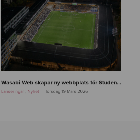
f
a
Wasabi Web skapar ny webbplats för Studenternas!
s
Lanseringar
,
Nyhet
Torsdag 19 Mars 2026
t
l
i
n
k
-