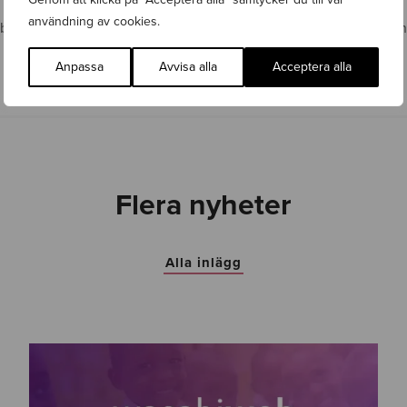
användning av cookies.
jobbar med
SEO
&
Content marketing
? Läs mer på länkarna till vän
Anpassa
Avvisa alla
Acceptera alla
Flera nyheter
Alla inlägg