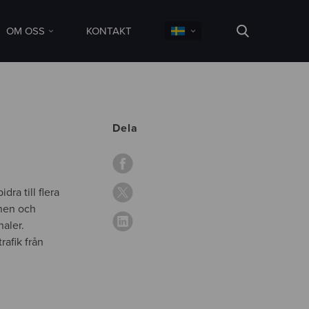
OM OSS
KONTAKT
Dela
dra till flera
mnen och
naler.
rafik från