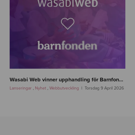
w
a
Wasabi Web vinner upphandling för Barnfonden
s
Lanseringar
,
Nyhet
,
Webbutveckling
Torsdag 9 April 2026
a
b
i
w
e
b