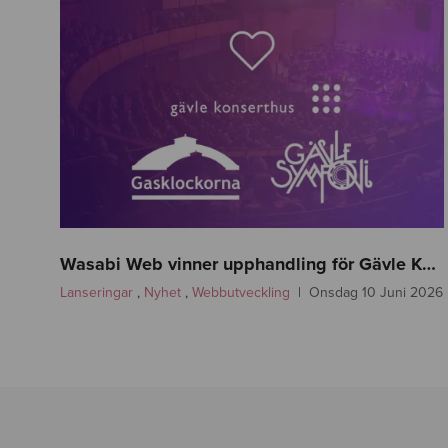
n
e
Wasabi Web vinner upphandling för Gävle Kommun – Gävle Konserthus, Gävle Symfoniorkester och Gasklockorna Gävle
w
Lanseringar
,
Nyhet
,
Webbutveckling
Onsdag 10 Juni 2026
s
-
g
a
v
l