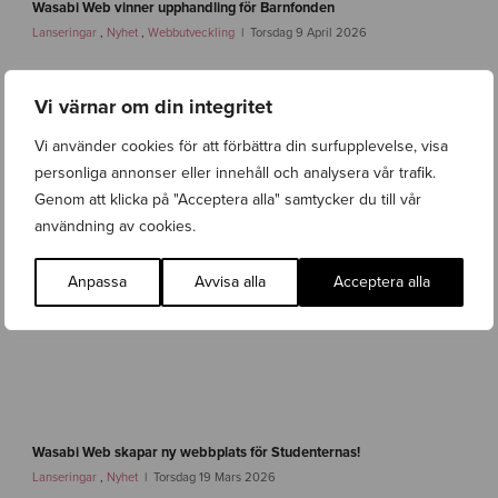
.
a
Wasabi Web vinner upphandling för Barnfonden
0
s
Lanseringar
,
Nyhet
,
Webbutveckling
Torsdag 9 April 2026
a
b
i
Vi värnar om din integritet
w
e
Vi använder cookies för att förbättra din surfupplevelse, visa
b
personliga annonser eller innehåll och analysera vår trafik.
-
b
Genom att klicka på "Acceptera alla" samtycker du till vår
a
användning av cookies.
r
n
f
Anpassa
Avvisa alla
Acceptera alla
o
n
d
e
n
-
i
f
m
a
Wasabi Web skapar ny webbplats för Studenternas!
g
s
Lanseringar
,
Nyhet
Torsdag 19 Mars 2026
-
t