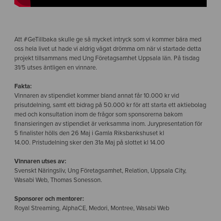
Att ‪#‎GeTillbaka‬ skulle ge så mycket intryck som vi kommer bära med
oss hela livet ut hade vi aldrig vågat drömma om när vi startade detta
projekt tillsammans med Ung Företagsamhet Uppsala län. På tisdag
31/5 utses äntligen en vinnare.
Fakta:
Vinnaren av stipendiet kommer bland annat får 10.000 kr vid
prisutdelning, samt ett bidrag på 50.000 kr för att starta ett aktiebolag
med och konsultation inom de frågor som sponsorerna bakom
finansieringen av stipendiet är verksamma inom. Jurypresentation för
5 finalister hölls den 26 Maj i Gamla Riksbankshuset kl
14.00. Pristudelning sker den 31a Maj på slottet kl 14.00
Vinnaren utses av:
Svenskt Näringsliv, Ung Företagsamhet, Relation, Uppsala City,
Wasabi Web, Thomas Sonesson.
Sponsorer och mentorer:
Royal Streaming, AlphaCE, Medori, Montree, Wasabi Web