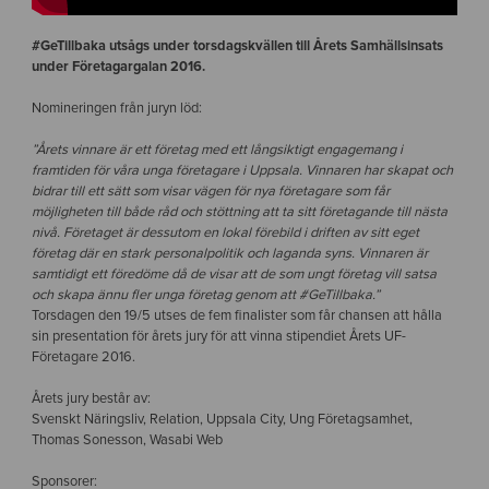
#GeTillbaka utsågs under torsdagskvällen till Årets Samhällsinsats
under Företagargalan 2016.
Nomineringen från juryn löd:
”Årets vinnare är ett företag med ett långsiktigt engagemang i
framtiden för våra unga företagare i Uppsala. Vinnaren har skapat och
bidrar till ett sätt som visar vägen för nya företagare som får
möjligheten till både råd och stöttning att ta sitt företagande till nästa
nivå.
Företaget är dessutom en lokal förebild i driften av sitt eget
företag där en stark personalpolitik och laganda syns. Vinnaren är
samtidigt ett föredöme då de visar att de som ungt företag vill satsa
och skapa ännu fler unga företag genom att #GeTillbaka.”
Torsdagen den 19/5 utses de fem finalister som får chansen att hålla
sin presentation för årets jury för att vinna stipendiet Årets UF-
Företagare 2016.
Årets jury består av:
Svenskt Näringsliv, Relation, Uppsala City, Ung Företagsamhet,
Thomas Sonesson, Wasabi Web
Sponsorer: