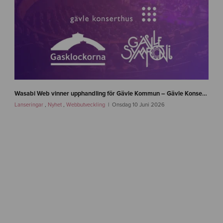
n
e
Wasabi Web vinner upphandling för Gävle Kommun – Gävle Konserthus, Gävle Symfoniorkester och Gasklockorna Gävle
w
Lanseringar
,
Nyhet
,
Webbutveckling
Onsdag 10 Juni 2026
s
-
g
a
v
l
e
-
w
a
s
a