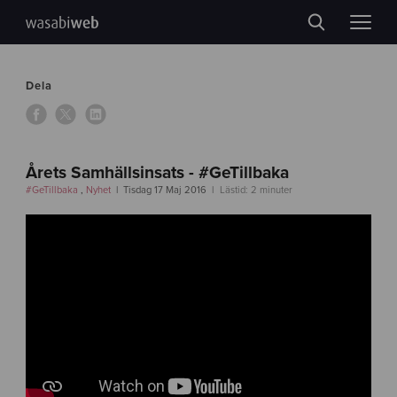
Dela
Årets Samhällsinsats - #GeTillbaka
#GeTillbaka
,
Nyhet
Tisdag 17 Maj 2016
Lästid: 2 minuter