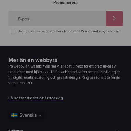
Prenumerera
E-post
Jag godkänner e-post används för att få Wasabiwebs nyhetsbrev.
Mer än en webbyrå
På webbyrån Wasabi Web har vi skapat tillväxt för ett brett urval av
branscher, med hjälp av alltifrån webbproduktion och onlinestrategier
till digital marknadsföring och grafisk design. Ring oss för att ta första
steget mot ROI.
Få kostnadsfritt offertförslag
Sidkarta