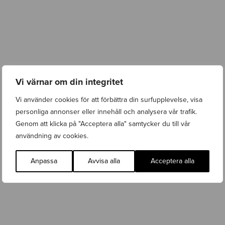
b
i
w
e
b
-
2
w
.
a
Wasabi Web vinner upphandling för Barnfonden
0
s
Vi värnar om din integritet
Lanseringar
,
Nyhet
,
Webbutveckling
Torsdag 9 April 2026
a
b
Vi använder cookies för att förbättra din surfupplevelse, visa
i
personliga annonser eller innehåll och analysera vår trafik.
w
Genom att klicka på "Acceptera alla" samtycker du till vår
e
användning av cookies.
b
-
b
Anpassa
Avvisa alla
Acceptera alla
a
r
n
f
o
n
d