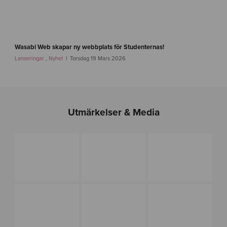
e
n
-
i
f
m
a
Wasabi Web skapar ny webbplats för Studenternas!
g
s
Lanseringar
,
Nyhet
Torsdag 19 Mars 2026
-
t
1
l
i
n
k
Utmärkelser & Media
-
s
i
r
i
u
s
f
o
t
b
o