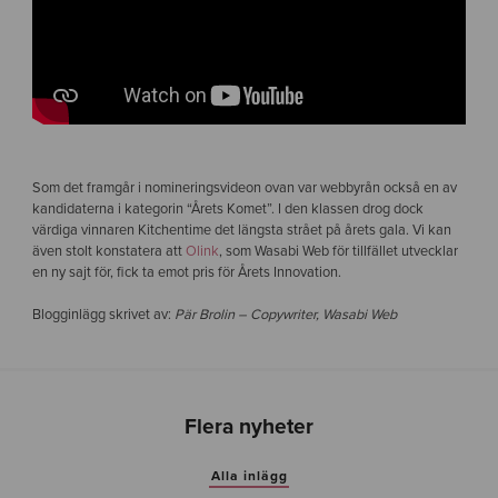
Som det framgår i nomineringsvideon ovan var webbyrån också en av
kandidaterna i kategorin “Årets Komet”. I den klassen drog dock
värdiga vinnaren Kitchentime det längsta strået på årets gala. Vi kan
även stolt konstatera att
Olink
, som Wasabi Web för tillfället utvecklar
en ny sajt för, fick ta emot pris för Årets Innovation.
Blogginlägg skrivet av:
Pär Brolin – Copywriter, Wasabi Web
Flera nyheter
Alla inlägg