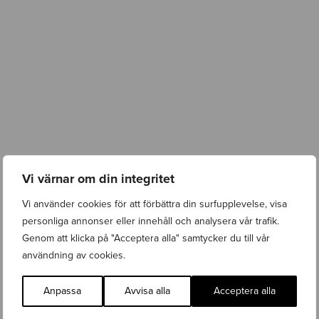
Vi värnar om din integritet
Vi använder cookies för att förbättra din surfupplevelse, visa
personliga annonser eller innehåll och analysera vår trafik.
Genom att klicka på "Acceptera alla" samtycker du till vår
n
användning av cookies.
e
Wasabi Web vinner upphandling för Gävle Kommun – Gävle Konserthus, Gävle Symfoniorkester och Gasklockorna Gävle
w
Lanseringar
,
Nyhet
,
Webbutveckling
Onsdag 10 Juni 2026
s
Anpassa
Avvisa alla
Acceptera alla
-
g