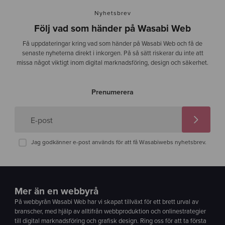
Nyhetsbrev
Följ vad som händer på Wasabi Web
Få uppdateringar kring vad som händer på Wasabi Web och få de
senaste nyheterna direkt i inkorgen. På så sätt riskerar du inte att
missa något viktigt inom digital marknadsföring, design och säkerhet.
Prenumerera
E-post
Jag godkänner e-post används för att få Wasabiwebs nyhetsbrev.
Mer än en webbyrå
På webbyrån Wasabi Web har vi skapat tillväxt för ett brett urval av
branscher, med hjälp av alltifrån webbproduktion och onlinestrategier
till digital marknadsföring och grafisk design. Ring oss för att ta första