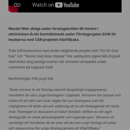
Wasabi Web utsågs under torsdagskvällen till vinnare i
utmärkelsen Årets Samhällsinsats under Företagargalan 2016 för
insatserna med CSR-projektet #GeTillbaka.
Trots tuff konkurrens med andra välgörande projekt som “För En God
Sak” och “Tennis med Ama Obaida” fick webbyråns ägare Nils Engvall
med stolta steg bestiga scenen när vinnaren utropades under
ceremonin på Uppsala Slott.
Nomineringen från juryn löd:
“Årets vinnare är ett företag med ett långsiktigt engagemang i
framtiden för våra unga företagare i Uppsala. Vinnaren har skapat och
bidrar till ett sätt som visar vägen för nya företagare som får
möjligheten till både råd och stöttning att ta sitt företagande till nästa
nivå.
Företaget är dessutom en lokal förebild i driften av sitt eget
företag där en stark personalpolitik och laganda syns. Vinnaren är
samtidigt ett föredöme då de visar att de som ungt företag vill satsa
och skapa ännu fler unga företag genom att #GeTillbaka.”