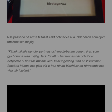
Nils passade på att ta tillfället i akt och tacka alla inblandade som gjort
utmärkelsen möjlig:
“Kärlek till alla kunder, partners och medarbetare genom åren som
gjort denna resa möjlig. Tack för att ni har funnits här och för er
betydelse ni haft för Wasabi Web. Vi är ingenting utan er. Vi kommer
fortsätta kämpa och göra allt vi kan för att bibehålla ert förtroende och
visa vår lojalitet.
“