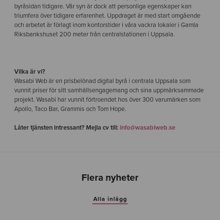
byråsidan tidigare. Vår syn är dock att personliga egenskaper kan
triumfera över tidigare erfarenhet. Uppdraget är med start omgående
och arbetet är förlagt inom kontorstider i våra vackra lokaler i Gamla
Riksbankshuset 200 meter från centralstationen i Uppsala.
Vilka är vi?
Wasabi Web är en prisbelönad digital byrå i centrala Uppsala som
vunnit priser för sitt samhällsengagemang och sina uppmärksammade
projekt. Wasabi har vunnit förtroendet hos över 300 varumärken som
Apollo, Taco Bar, Grammis och Tom Hope.
Låter tjänsten intressant? Mejla cv till:
info@wasabiweb.se
Flera nyheter
Alla inlägg