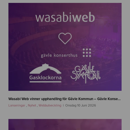
n
e
Wasabi Web vinner upphandling för Gävle Kommun – Gävle Konserthus, Gävle Symfoniorkester och Gasklockorna Gävle
w
Lanseringar
,
Nyhet
,
Webbutveckling
Onsdag 10 Juni 2026
s
-
g
a