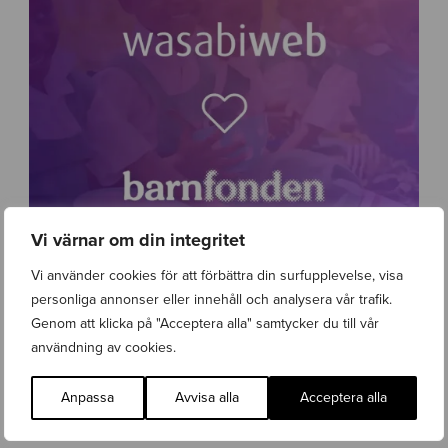
v
l
e
-
w
a
s
a
b
i
w
e
b
Vi värnar om din integritet
-
2
w
Vi använder cookies för att förbättra din surfupplevelse, visa
.
a
Wasabi Web vinner upphandling för Barnfonden
personliga annonser eller innehåll och analysera vår trafik.
0
s
Lanseringar
,
Nyhet
,
Webbutveckling
Torsdag 9 April 2026
Genom att klicka på "Acceptera alla" samtycker du till vår
a
användning av cookies.
b
i
w
Anpassa
Avvisa alla
Acceptera alla
e
b
-