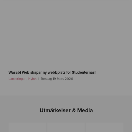
b
a
r
n
f
o
n
d
e
n
-
i
f
m
a
Wasabi Web skapar ny webbplats för Studenternas!
g
s
Lanseringar
,
Nyhet
Torsdag 19 Mars 2026
-
t
1
l
i
n
k
Utmärkelser & Media
-
s
i
r