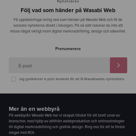
Nyhetsbrev
Följ vad som händer på Wasabi Web
Få uppdateringar kring vad som händer på Wasabi Web och få de
senaste nyheterna direkt i inkorgen. På så sätt riskerar du inte att
missa något viktigt inom digital marknadsföring, design och säkerhet.
Prenumerera
E-post
Jag godkänner e-post används för att få Wasabiwebs nyhetsbrev.
Mer än en webbyrå
På webbyrån Wasabi Web har vi skapat tillväxt för ett brett urval av
branscher, med hjälp av alltifrån webbproduktion och onlinestrategier
till digital marknadsföring och grafisk design. Ring oss för att ta första
steget mot ROI.