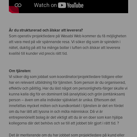
Är du strukturerad och älskar att leverera?
Som operativ projektledare på Wasabi Web kommer du få möjligheten
att vara med på vår spännande resa. Vi söker dig som är spindeln i
nätet, duktig på att ha många bollar i luften och älskar att leverera
kvalité till kunder vid precis rätt tid.
Om tjänsten:
Vi söker dig som jobbat som koordinator/projektledare tidigare eller
har en relevant utbildning för tjänsten. Som person är du organiserad,
effektiv och pålitlig. Har du läst något om personlighets-färger skulle vi
kunna kalla dig för en dominant blå (analytisk) och grön (omtänksam)
person – även om alla individer självklart är unika. Eftersom det
innefattas mycket möten och kundkontakt i tjänsten är det en fördel
om du har lätt att lyssna in och möta människor. Då vi är
entreprenöriellt bolag är det viktigt att du är en doer som kan hjälpa
kollegorna där det behövs och se till att jobbet blir gjort i rätt tid. ?
Det är meriterande om du har jobbat som projektledare på kund eller