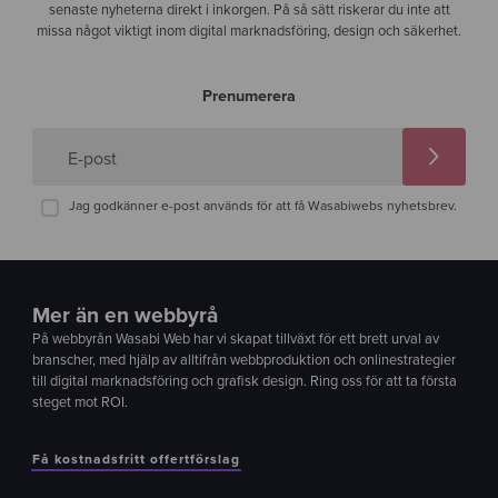
senaste nyheterna direkt i inkorgen. På så sätt riskerar du inte att
missa något viktigt inom digital marknadsföring, design och säkerhet.
Prenumerera
E-post
Jag godkänner e-post används för att få Wasabiwebs nyhetsbrev.
Mer än en webbyrå
På webbyrån Wasabi Web har vi skapat tillväxt för ett brett urval av
branscher, med hjälp av alltifrån webbproduktion och onlinestrategier
till digital marknadsföring och grafisk design. Ring oss för att ta första
steget mot ROI.
Få kostnadsfritt offertförslag