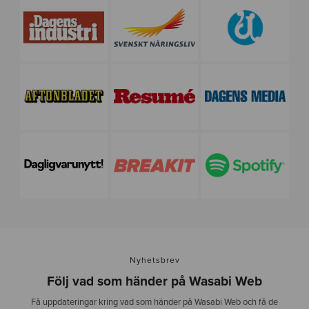
o
t
b
o
l
l
-
1
Nyhetsbrev
Följ vad som händer på Wasabi Web
Få uppdateringar kring vad som händer på Wasabi Web och få de