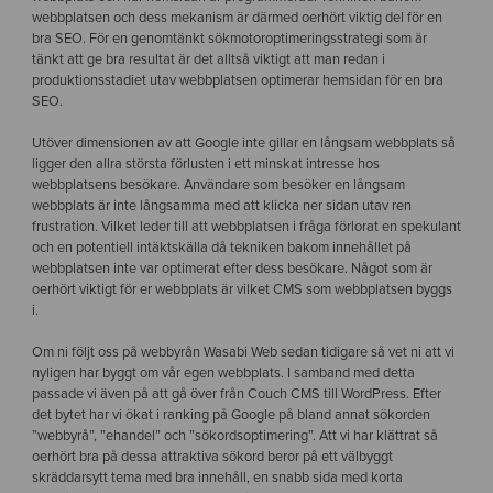
webbplatsen och dess mekanism är därmed oerhört viktig del för en
bra SEO. För en genomtänkt sökmotoroptimeringsstrategi som är
tänkt att ge bra resultat är det alltså viktigt att man redan i
produktionsstadiet utav webbplatsen optimerar hemsidan för en bra
SEO.
Utöver dimensionen av att Google inte gillar en långsam webbplats så
ligger den allra största förlusten i ett minskat intresse hos
webbplatsens besökare. Användare som besöker en långsam
webbplats är inte långsamma med att klicka ner sidan utav ren
frustration. Vilket leder till att webbplatsen i fråga förlorat en spekulant
och en potentiell intäktskälla då tekniken bakom innehållet på
webbplatsen inte var optimerat efter dess besökare. Något som är
oerhört viktigt för er webbplats är vilket CMS som webbplatsen byggs
i.
Om ni följt oss på webbyrån Wasabi Web sedan tidigare så vet ni att vi
nyligen har byggt om vår egen webbplats. I samband med detta
passade vi även på att gå över från Couch CMS till WordPress. Efter
det bytet har vi ökat i ranking på Google på bland annat sökorden
”webbyrå”, ”ehandel” och ”sökordsoptimering”. Att vi har klättrat så
oerhört bra på dessa attraktiva sökord beror på ett välbyggt
skräddarsytt tema med bra innehåll, en snabb sida med korta