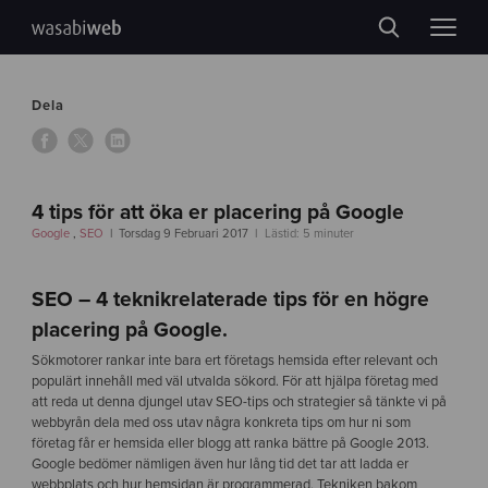
Dela
4 tips för att öka er placering på Google
Google
,
SEO
Torsdag 9 Februari 2017
Lästid: 5 minuter
SEO – 4 teknikrelaterade tips för en högre
placering på Google.
Sökmotorer rankar inte bara ert företags hemsida efter relevant och
populärt innehåll med väl utvalda sökord. För att hjälpa företag med
att reda ut denna djungel utav SEO-tips och strategier så tänkte vi på
webbyrån dela med oss utav några konkreta tips om hur ni som
företag får er hemsida eller blogg att ranka bättre på Google 2013.
Google bedömer nämligen även hur lång tid det tar att ladda er
webbplats och hur hemsidan är programmerad. Tekniken bakom