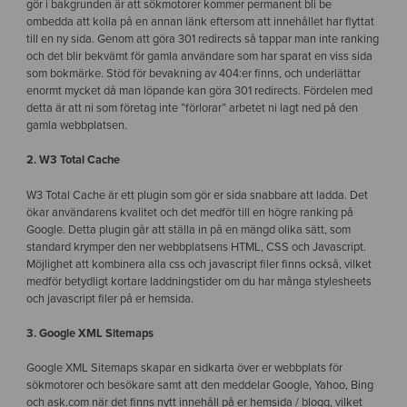
gör i bakgrunden är att sökmotorer kommer permanent bli be
ombedda att kolla på en annan länk eftersom att innehållet har flyttat
till en ny sida. Genom att göra 301 redirects så tappar man inte ranking
och det blir bekvämt för gamla användare som har sparat en viss sida
som bokmärke. Stöd för bevakning av 404:er finns, och underlättar
enormt mycket då man löpande kan göra 301 redirects. Fördelen med
detta är att ni som företag inte ”förlorar” arbetet ni lagt ned på den
gamla webbplatsen.
2. W3 Total Cache
W3 Total Cache är ett plugin som gör er sida snabbare att ladda. Det
ökar användarens kvalitet och det medför till en högre ranking på
Google. Detta plugin går att ställa in på en mängd olika sätt, som
standard krymper den ner webbplatsens HTML, CSS och Javascript.
Möjlighet att kombinera alla css och javascript filer finns också, vilket
medför betydligt kortare laddningstider om du har många stylesheets
och javascript filer på er hemsida.
3. Google XML Sitemaps
Google XML Sitemaps skapar en sidkarta över er webbplats för
sökmotorer och besökare samt att den meddelar Google, Yahoo, Bing
och ask.com när det finns nytt innehåll på er hemsida / blogg, vilket