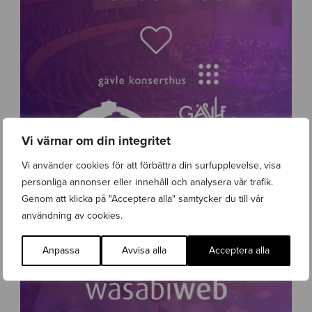
Vi värnar om din integritet
Vi använder cookies för att förbättra din surfupplevelse, visa
n
personliga annonser eller innehåll och analysera vår trafik.
e
Wasabi Web vinner upphandling för Gävle Kommun – Gävle Konserthus, Gävle Symfoniorkester och Gasklockorna Gävle
w
Genom att klicka på "Acceptera alla" samtycker du till vår
Lanseringar
,
Nyhet
,
Webbutveckling
Onsdag 10 Juni 2026
s
användning av cookies.
-
g
Anpassa
Avvisa alla
Acceptera alla
a
v
l
e
-