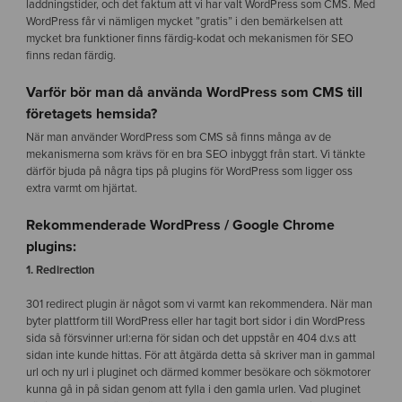
laddningstider, och det faktum att vi har valt WordPress som CMS. Med
WordPress får vi nämligen mycket ”gratis” i den bemärkelsen att
mycket bra funktioner finns färdig-kodat och mekanismen för SEO
finns redan färdig.
Varför bör man då använda WordPress som CMS till
företagets hemsida?
När man använder WordPress som CMS så finns många av de
mekanismerna som krävs för en bra SEO inbyggt från start. Vi tänkte
därför bjuda på några tips på plugins för WordPress som ligger oss
extra varmt om hjärtat.
Rekommenderade WordPress / Google Chrome
plugins:
1. Redirection
301 redirect plugin är något som vi varmt kan rekommendera. När man
byter plattform till WordPress eller har tagit bort sidor i din WordPress
sida så försvinner url:erna för sidan och det uppstår en 404 d.v.s att
sidan inte kunde hittas. För att åtgärda detta så skriver man in gammal
url och ny url i pluginet och därmed kommer besökare och sökmotorer
kunna gå in på sidan genom att fylla i den gamla urlen. Vad pluginet