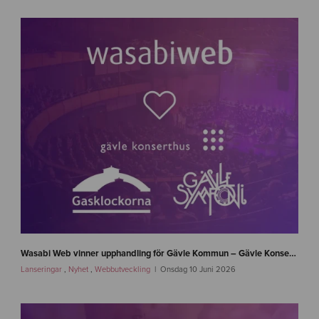
n
e
Wasabi Web vinner upphandling för Gävle Kommun – Gävle Konserthus, Gävle Symfoniorkester och Gasklockorna Gävle
w
Lanseringar
,
Nyhet
,
Webbutveckling
Onsdag 10 Juni 2026
s
-
g