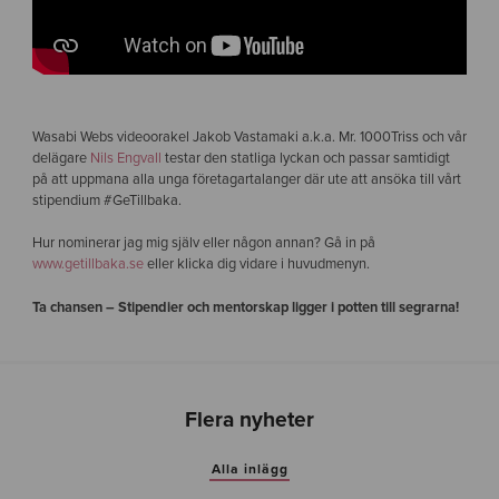
Wasabi Webs videoorakel Jakob Vastamaki a.k.a. Mr. 1000Triss och vår
delägare
Nils Engvall
testar den statliga lyckan och passar samtidigt
på att uppmana alla unga företagartalanger där ute att ansöka till vårt
stipendium #GeTillbaka.
Hur nominerar jag mig själv eller någon annan? Gå in på
www.getillbaka.se
eller klicka dig vidare i huvudmenyn.
Ta chansen – Stipendier och mentorskap ligger i potten till segrarna!
Flera nyheter
Alla inlägg