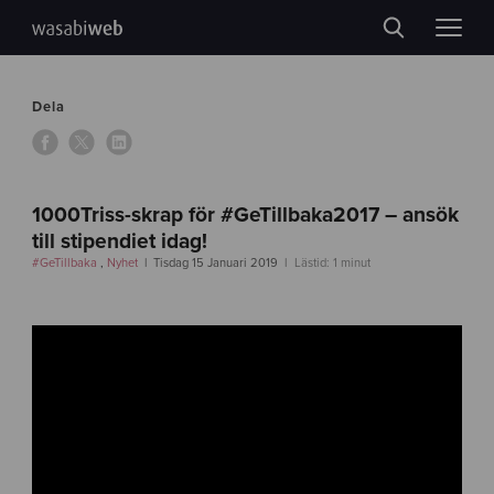
Dela
1000Triss-skrap för #GeTillbaka2017 – ansök
till stipendiet idag!
#GeTillbaka
,
Nyhet
Tisdag 15 Januari 2019
Lästid: 1 minut