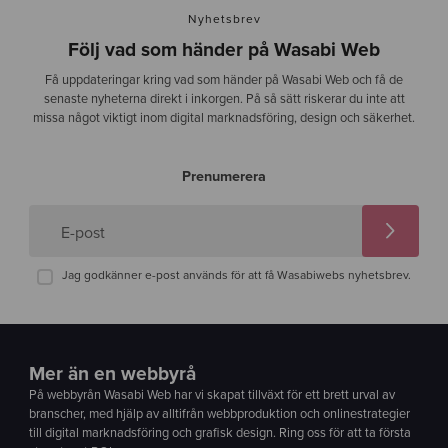
Nyhetsbrev
Följ vad som händer på Wasabi Web
Få uppdateringar kring vad som händer på Wasabi Web och få de
senaste nyheterna direkt i inkorgen. På så sätt riskerar du inte att
missa något viktigt inom digital marknadsföring, design och säkerhet.
Prenumerera
E-post
Jag godkänner e-post används för att få Wasabiwebs nyhetsbrev.
Mer än en webbyrå
På webbyrån Wasabi Web har vi skapat tillväxt för ett brett urval av
branscher, med hjälp av alltifrån webbproduktion och onlinestrategier
till digital marknadsföring och grafisk design. Ring oss för att ta första