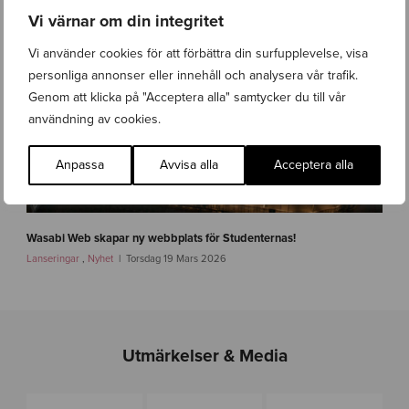
-
Vi värnar om din integritet
b
a
Vi använder cookies för att förbättra din surfupplevelse, visa
r
personliga annonser eller innehåll och analysera vår trafik.
n
Genom att klicka på "Acceptera alla" samtycker du till vår
f
o
användning av cookies.
n
d
Anpassa
Avvisa alla
Acceptera alla
e
n
-
i
f
m
a
Wasabi Web skapar ny webbplats för Studenternas!
g
s
Lanseringar
,
Nyhet
Torsdag 19 Mars 2026
-
t
1
l
i
n
k
Utmärkelser & Media
-
s
i