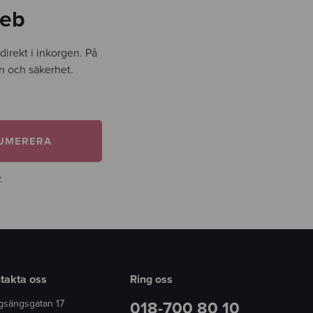
Web
irekt i inkorgen. På
gn och säkerhet.
UMERERA
.
takta oss
Ring oss
gsängsgatan 17
018-700 80 10