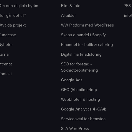
Om den digitala byrån
Film & foto
753
ur går det till?
AI-bilder
inf
tvalda projekt
WW Platform med WordPress
Kundcase
Skapa e-handel i Shopify
Nyheter
E-handel för butik & catering
arriär
Digital marknadsföring
ntranät
SEO för företag -
Sökmotoroptimering
Kontakt
Google Ads
GEO (AI-optimering)
Webbhotell & hosting
Google Analytics 4 (GA4)
Serviceavtal för hemsida
SLA WordPress