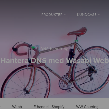
PRODUKTER
KUNDCASE
DNS-hantering
Hantera DNS med Wasabi Web
r
Webb
E-handel i Shopify
WW Catering