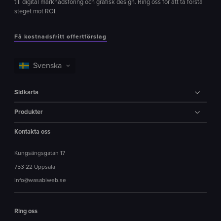
till digital marknadsföring och grafisk design. Ring oss för att ta första
steget mot ROI.
Få kostnadsfritt offertförslag
Sidkarta
Produkter
Kontakta oss
Kungsängsgatan 17
753 22 Uppsala
info@wasabiweb.se
Ring oss