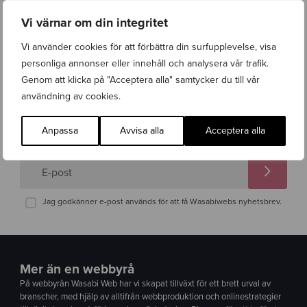
Vi värnar om din integritet
Nyhetsbrev
Följ vad som händer på Wasabi Web
Vi använder cookies för att förbättra din surfupplevelse, visa
personliga annonser eller innehåll och analysera vår trafik.
Få uppdateringar kring vad som händer på Wasabi Web och få de
Genom att klicka på "Acceptera alla" samtycker du till vår
senaste nyheterna direkt i inkorgen. På så sätt riskerar du inte att
missa något viktigt inom digital marknadsföring, design och säkerhet.
användning av cookies.
Anpassa
Avvisa alla
Acceptera alla
Prenumerera
E-post
Jag godkänner e-post används för att få Wasabiwebs nyhetsbrev.
Mer än en webbyrå
På webbyrån Wasabi Web har vi skapat tillväxt för ett brett urval av
branscher, med hjälp av alltifrån webbproduktion och onlinestrategier