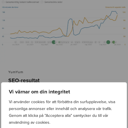
YumYum
SEO-resultat
Vi värnar om din integritet
För 1,5 månad sedan lanserade vi en ny webbplats och satte samtidigt
en SEO-strategi i samarbete med kunden, vilket resulterade i ett
Vi använder cookies för att förbättra din surfupplevelse, visa
tecknat SEO-avtal. Redan nu ser vi en betydande ökning i både
synlighet och trafik. Strategin har omfattat uppbyggnad av backlinks,
personliga annonser eller innehåll och analysera vår trafik.
lokal SEO samt produktion av engagerande blogginlägg baserade på
Genom att klicka på "Acceptera alla" samtycker du till vår
longtail-sökord.
användning av cookies.