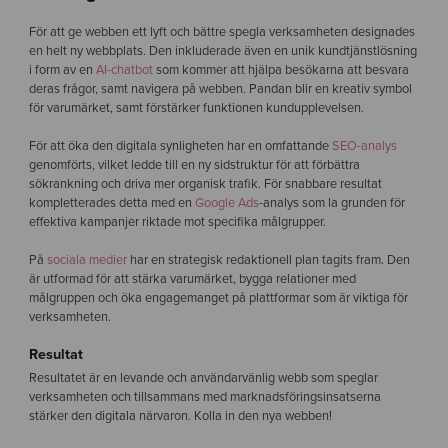
För att ge webben ett lyft och bättre spegla verksamheten designades
en helt ny webbplats. Den inkluderade även en unik kundtjänstlösning
i form av en
AI-chatbot
som kommer att hjälpa besökarna att besvara
deras frågor, samt navigera på webben. Pandan blir en kreativ symbol
för varumärket, samt förstärker funktionen kundupplevelsen.
För att öka den digitala synligheten har en omfattande
SEO-analys
genomförts, vilket ledde till en ny sidstruktur för att förbättra
sökrankning och driva mer organisk trafik. För snabbare resultat
kompletterades detta med en
Google Ads
-analys som la grunden för
effektiva kampanjer riktade mot specifika målgrupper.
På
sociala medier
har en strategisk redaktionell plan tagits fram. Den
är utformad för att stärka varumärket, bygga relationer med
målgruppen och öka engagemanget på plattformar som är viktiga för
verksamheten.
Resultat
Resultatet är en levande och användarvänlig webb som speglar
verksamheten och tillsammans med marknadsföringsinsatserna
stärker den digitala närvaron. Kolla in den nya webben!