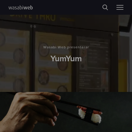
Wasabi Web presenterar
YumYum