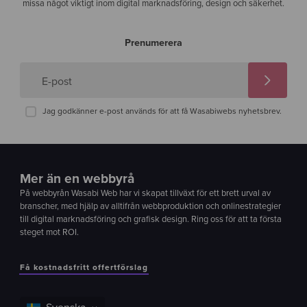
missa något viktigt inom digital marknadsföring, design och säkerhet.
Prenumerera
E-post
Jag godkänner e-post används för att få Wasabiwebs nyhetsbrev.
Mer än en webbyrå
På webbyrån Wasabi Web har vi skapat tillväxt för ett brett urval av
branscher, med hjälp av alltifrån webbproduktion och onlinestrategier
till digital marknadsföring och grafisk design. Ring oss för att ta första
steget mot ROI.
Få kostnadsfritt offertförslag