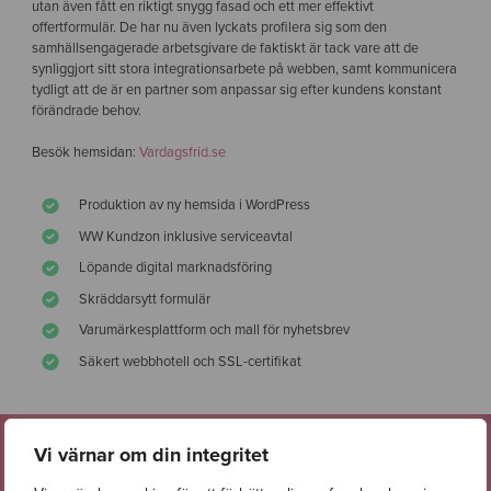
utan även fått en riktigt snygg fasad och ett mer effektivt
offertformulär. De har nu även lyckats profilera sig som den
samhällsengagerade arbetsgivare de faktiskt är tack vare att de
synliggjort sitt stora integrationsarbete på webben, samt kommunicera
tydligt att de är en partner som anpassar sig efter kundens konstant
förändrade behov.
Besök hemsidan:
Vardagsfrid.se
Produktion av ny hemsida i WordPress
WW Kundzon inklusive serviceavtal
Löpande digital marknadsföring
Skräddarsytt formulär
Varumärkesplattform och mall för nyhetsbrev
Säkert webbhotell och SSL-certifikat
Vi värnar om din integritet