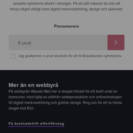
senaste nyheterna direkt i inkorgen. På så sätt riskerar du inte att
missa något viktigt inom digital marknadsföring, design och säkerhet.
Prenumerera
E-post
Jag godkänner e-post används för att få Wasabiwebs nyhetsbrev.
Mer än en webbyrå
På webbyrån Wasabi Web har vi skapat tillväxt för ett brett urval av
branscher, med hjälp av alltifrån webbproduktion och onlinestrategier
till digital marknadsföring och grafisk design. Ring oss för att ta första
steget mot ROI.
Få kostnadsfritt offertförslag