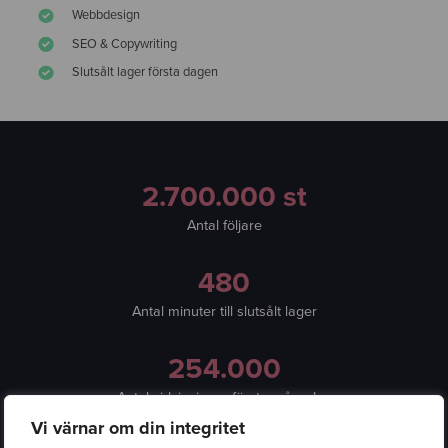
Webbdesign
SEO & Copywriting
Slutsålt lager första dagen
2.700.000 st
Antal följare
480
Antal minuter till slutsålt lager
254.000
Antal sidvisningar första månaden
Vi värnar om din integritet