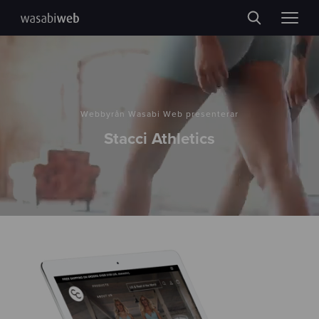
Webbyrån Wasabi Web presenterar
Stacci Athletics