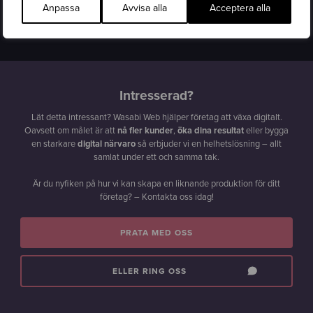
Anpassa
Avvisa alla
Acceptera alla
Genomsnittlig engagemangstid
per aktiv användare.
Intresserad?
Lät detta intressant? Wasabi Web hjälper företag att växa digitalt.
Oavsett om målet är att
nå fler kunder
,
öka dina resultat
eller bygga
en starkare
digital närvaro
så erbjuder vi en helhetslösning – allt
samlat under ett och samma tak.
Är du nyfiken på hur vi kan skapa en liknande produktion för ditt
företag? – Kontakta oss idag!
PRATA MED OSS
ELLER RING OSS