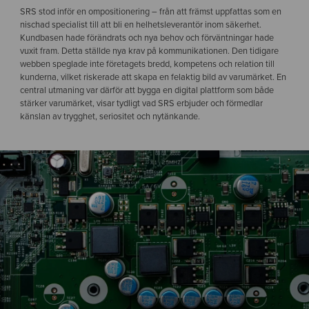
SRS stod inför en ompositionering – från att främst uppfattas som en
nischad specialist till att bli en helhetsleverantör inom säkerhet.
Kundbasen hade förändrats och nya behov och förväntningar hade
vuxit fram. Detta ställde nya krav på kommunikationen. Den tidigare
webben speglade inte företagets bredd, kompetens och relation till
kunderna, vilket riskerade att skapa en felaktig bild av varumärket. En
central utmaning var därför att bygga en digital plattform som både
stärker varumärket, visar tydligt vad SRS erbjuder och förmedlar
känslan av trygghet, seriositet och nytänkande.