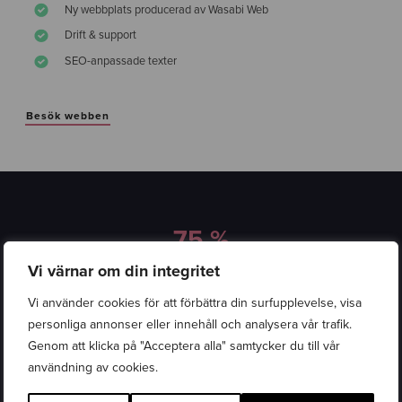
Ny webbplats producerad av Wasabi Web
Drift & support
SEO-anpassade texter
Besök webben
75 %
Engagemangsgrad
sedan lansering.
Vi värnar om din integritet
Vi använder cookies för att förbättra din surfupplevelse, visa
71%
personliga annonser eller innehåll och analysera vår trafik.
SEO-andel
av sessionerna.
Genom att klicka på "Acceptera alla" samtycker du till vår
användning av cookies.
1 m 17 s