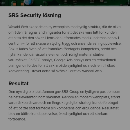
SRS Security lösning
Wasabi Web skapade en ny webbplats med tydlig struktur, där de olika
områden får egna landningssidor för att det ska vara lätt för kunden
att hitta det den söker. Hemsidan utformades med kundernas behov i
centrum – för att skapa en tydlig, trygg och användarvänlig upplevelse.
Fokus lades även på att framhäva företagets kompetens, bredd och
nytänkande, där visuella element och rörligt material stärker
varumärket. En SEO-analys, Google Ads-analys och en redaktionell
plan genomfördes för att säkra både synlighet och leda en till ökad
konvertering. Utöver detta så sköts all drift av Wasabi Web.
Resultat
Den nya digitala plattformen gav SRS Group en tydligare position som
helhetsleverantör inom säkerhet. Genom en modern webbplats, stärkt
varumärkesnärvaro och en långsiktig digital strategi kunde företaget
på ett bättre sätt förmedla sin kompetens och erbjudande. Resultatet
blev en bättre kundupplevelse, ökad synlighet och ett starkare
förtroende.