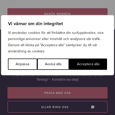
BESÖK WEBBEN
Vi värnar om din integritet
Vi använder cookies för att förbättra din surfupplevelse, visa
personliga annonser eller innehåll och analysera vår trafik.
Intresserad?
Genom att klicka på "Acceptera alla" samtycker du till vår
Lät detta intressant? Wasabi Web hjälper företag att växa digitalt.
användning av cookies.
Oavsett om målet är att
nå fler kunder
,
öka dina resultat
eller bygga
en starkare
digital närvaro
så erbjuder vi en helhetslösning – allt
Anpassa
Avvisa alla
Acceptera alla
samlat under ett och samma tak.
Är du nyfiken på hur vi kan skapa en liknande produktion för ditt
företag? – Kontakta oss idag!
PRATA MED OSS
ELLER RING OSS