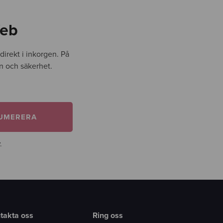
Web
irekt i inkorgen. På
gn och säkerhet.
UMERERA
.
takta oss
Ring oss