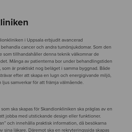
liniken
onkliniken i Uppsala erbjudit avancerad
att behandla cancer och andra tumörsjukdomar. Som den
ge som tillhandahåller denna teknik välkomnar de
andet. Många av patienterna bor under behandlingstiden
, som är praktiskt nog beläget i samma byggnad. Både
strävar efter att skapa en lugn och energigivande miljö,
ch ljus samverkar för att främja välmående.
som ska skapas för Skandionkliniken ska präglas av en
tt jobba med utstickande design eller funktioner.
n” och innehålla praktisk information, då besökarna
av sina läkare. Däremot ska en rekryteringssida skapas