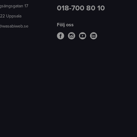
gsängsgatan 17
018-700 80 10
 22 Uppsala
Följ oss
o@wasabiweb.se