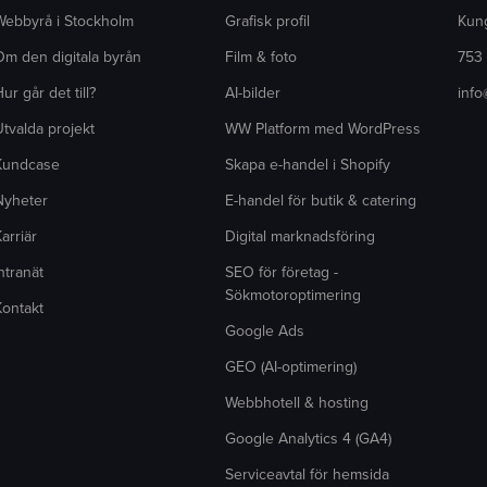
Webbyrå i Stockholm
Grafisk profil
Kun
Om den digitala byrån
Film & foto
753
ur går det till?
AI-bilder
inf
tvalda projekt
WW Platform med WordPress
Kundcase
Skapa e-handel i Shopify
Nyheter
E-handel för butik & catering
arriär
Digital marknadsföring
ntranät
SEO för företag -
Sökmotoroptimering
Kontakt
Google Ads
GEO (AI-optimering)
Webbhotell & hosting
Google Analytics 4 (GA4)
Serviceavtal för hemsida