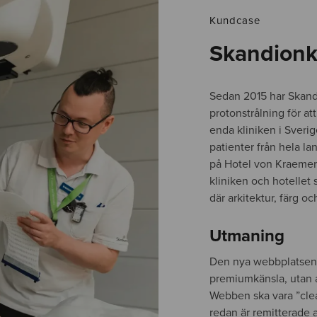
Kundcase
Skandionk
Sedan 2015 har Skandi
protonstrålning för 
enda kliniken i Sveri
patienter från hela l
på Hotel von Kraemer
kliniken och hotellet 
där arkitektur, färg o
Utmaning
Den nya webbplatsen 
premiumkänsla, utan a
Webben ska vara ”clea
redan är remitterade 