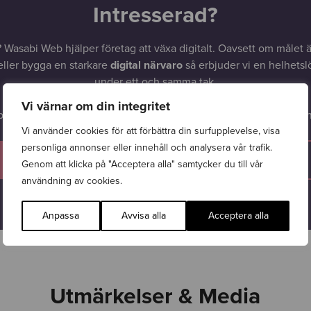
Intresserad?
? Wasabi Web hjälper företag att växa digitalt. Oavsett om målet ä
ller bygga en starkare
digital närvaro
så erbjuder vi en helhetslö
under ett och samma tak.
Vi värnar om din integritet
på hur vi kan skapa en liknande produktion för ditt företag? – Kon
Vi använder cookies för att förbättra din surfupplevelse, visa
personliga annonser eller innehåll och analysera vår trafik.
PRATA MED OSS
ELLER RING OSS
Genom att klicka på "Acceptera alla" samtycker du till vår
användning av cookies.
Anpassa
Avvisa alla
Acceptera alla
Utmärkelser & Media