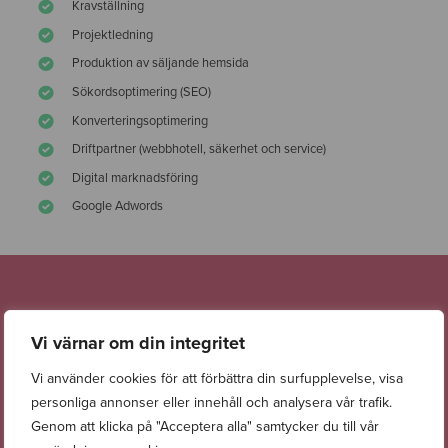
Kravställning
Projektledning
Produktion av säljande hemsida
Sökordsoptimering (SEO)
Konverteringsoptimering
Driftpartner (webbhotell, säkerhet och service)
Digital marknadsföring
Google Adwords
73 %
Vi värnar om din integritet
Andel användare som kommer från organiskt sök.
Vi använder cookies för att förbättra din surfupplevelse, visa
personliga annonser eller innehåll och analysera vår trafik.
22 %
Genom att klicka på "Acceptera alla" samtycker du till vår
Ökning av unika sidvisningar Q1 2020 VS Q1 2019.