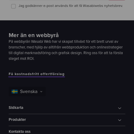
Jag godkänner e-post används för att få Wasabiwebs nyhetsbrev.
Mer än en webbyrå
På webbyrån Wasabi Web har vi skapat tillväxt för ett brett urval av
branscher, med hjälp av alltifrån webbproduktion och onlinestrategier
till digital marknadsföring och grafisk design. Ring oss för att ta första
steget mot ROI.
Få kostnadsfritt offertförslag
Sidkarta
Produkter
Kontakta oss