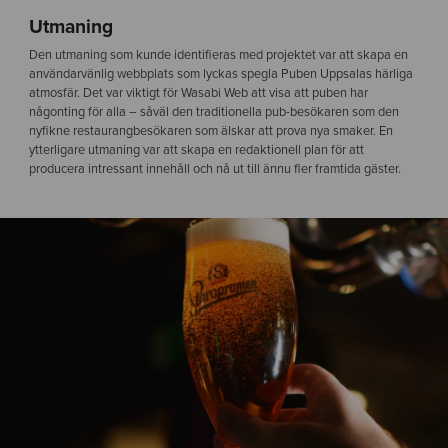
Utmaning
Den utmaning som kunde identifieras med projektet var att skapa en
användarvänlig webbplats som lyckas spegla Puben Uppsalas härliga
atmosfär. Det var viktigt för Wasabi Web att visa att puben har
någonting för alla – såväl den traditionella pub-besökaren som den
nyfikne restaurangbesökaren som älskar att prova nya smaker. En
ytterligare utmaning var att skapa en redaktionell plan för att
producera intressant innehåll och nå ut till ännu fler framtida gäster.