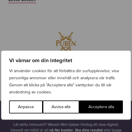
Vi värnar om din integritet
5/5 samarbete med Wasabi Web. Rekommenderas varmt!
Vi använder cookies för att förbättra din surfupplevelse, visa
personliga annonser eller innehåll och analysera vår trafik.
Genom att klicka på "Acceptera alla" samtycker du till vår
Puben Uppsala
användning av cookies.
Anpassa
Avvisa alla
Acceptera alla
Intresserad?
Lät detta intressant? Wasabi Web hjälper företag att växa digitalt.
Oavsett om målet är att
nå fler kunder
,
öka dina resultat
eller bygga