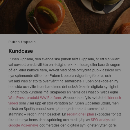
Puben Uppsala
Kundcase
Puben Uppsala, den svengelska puben mitt i Uppsala, är ett självklart
val oavsett om du vill äta en riktigt smakrik middag eller bara är sugen
på en, eller kanske flera, AW-öl! Med både omtyckta pub-klassiker och
nya spännande rätter har Puben Uppsala någonting för alla, och
Wasabi Web är stolta över vårt fina samarbete. Puben önskade en ny
hemsida och ville i samband med det också öka sin digitala synlighet.
För att möta kundens mål skapades en hemsida i Wasabi Webs egna
WordPress-produkt WW Platform
. Webbplatsen fylls av både
bilder och
videor
som visar upp en stor variation av Puben Uppsalas utbud, men
också en Spotify-modul som hjälper gästerna att komma i rätt
stämning – redan innan besöket! En
redaktionell plan
skapades för att
öka den nya hemsidans spridning och med hjälp av
SEO-analys
och
Google Ads-analys
optimerades den digitala synligheten ytterligare!