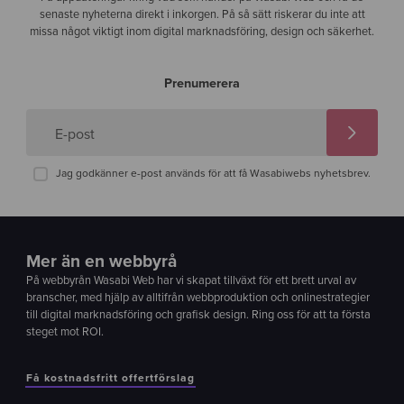
senaste nyheterna direkt i inkorgen. På så sätt riskerar du inte att
missa något viktigt inom digital marknadsföring, design och säkerhet.
Prenumerera
E-post
Jag godkänner e-post används för att få Wasabiwebs nyhetsbrev.
Mer än en webbyrå
På webbyrån Wasabi Web har vi skapat tillväxt för ett brett urval av
branscher, med hjälp av alltifrån webbproduktion och onlinestrategier
till digital marknadsföring och grafisk design. Ring oss för att ta första
steget mot ROI.
Få kostnadsfritt offertförslag