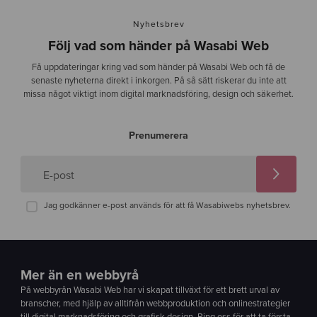
Nyhetsbrev
Följ vad som händer på Wasabi Web
Få uppdateringar kring vad som händer på Wasabi Web och få de
senaste nyheterna direkt i inkorgen. På så sätt riskerar du inte att
missa något viktigt inom digital marknadsföring, design och säkerhet.
Prenumerera
E-post
Jag godkänner e-post används för att få Wasabiwebs nyhetsbrev.
Mer än en webbyrå
På webbyrån Wasabi Web har vi skapat tillväxt för ett brett urval av
branscher, med hjälp av alltifrån webbproduktion och onlinestrategier