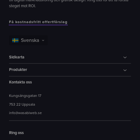
till digital marknadsföring och grafisk design. Ring oss för att ta första
steget mot ROI.
Få kostnadsfritt offertförslag
Sidkarta
Produkter
Kontakta oss
Kungsängsgatan 17
753 22 Uppsala
info@wasabiweb.se
Ring oss