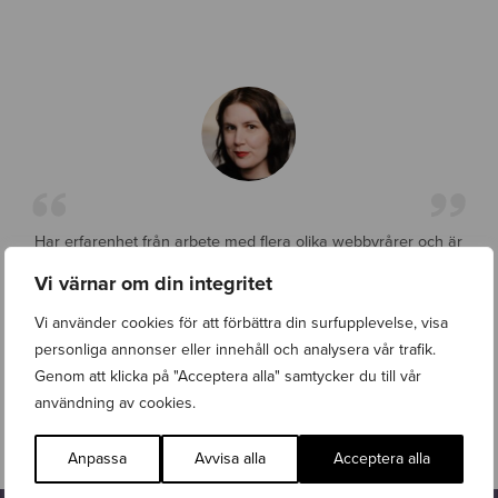
Har erfarenhet från arbete med flera olika webbyrårer och är
otroligt imponerad av Wasabis upplägg. Att ge alla kunder
Vi värnar om din integritet
tillgång till uppdateringar och alla verktyg ger en full kontroll
samtidigt som supporten är snabb och professionell vid
Vi använder cookies för att förbättra din surfupplevelse, visa
behov. Transparensen och tillgängligheten gör Wasabi till ett
personliga annonser eller innehåll och analysera vår trafik.
utmärkt val för alla som söker en pålitlig webbyrå.
Genom att klicka på "Acceptera alla" samtycker du till vår
användning av cookies.
Johanna Carlberg
Marknads- och kommunikationschef
Anpassa
Avvisa alla
Acceptera alla