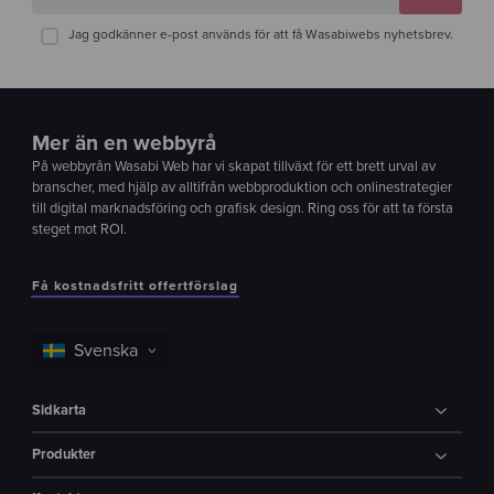
Jag godkänner e-post används för att få Wasabiwebs nyhetsbrev.
Mer än en webbyrå
På webbyrån Wasabi Web har vi skapat tillväxt för ett brett urval av
branscher, med hjälp av alltifrån webbproduktion och onlinestrategier
till digital marknadsföring och grafisk design. Ring oss för att ta första
steget mot ROI.
Få kostnadsfritt offertförslag
Sidkarta
Produkter