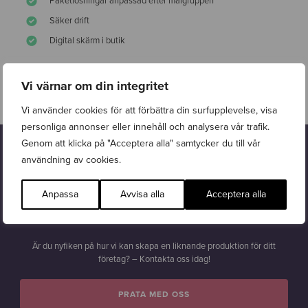
Paketlösningar anpassad efter målgruppen
Säker drift
Digital skärm i butik
Besök webben
Vi värnar om din integritet
Vi använder cookies för att förbättra din surfupplevelse, visa
personliga annonser eller innehåll och analysera vår trafik.
Genom att klicka på "Acceptera alla" samtycker du till vår
Intresserad?
användning av cookies.
Lät detta intressant? Wasabi Web hjälper företag att växa digitalt.
Oavsett om målet är att
nå fler kunder
,
öka dina resultat
eller bygga
Anpassa
Avvisa alla
Acceptera alla
en starkare
digital närvaro
så erbjuder vi en helhetslösning – allt
samlat under ett och samma tak.
Är du nyfiken på hur vi kan skapa en liknande produktion för ditt
företag? – Kontakta oss idag!
PRATA MED OSS