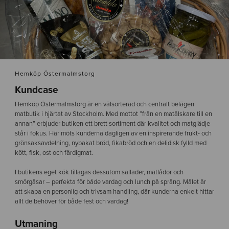
Hemköp Östermalmstorg
Kundcase
Hemköp Östermalmstorg är en välsorterad och centralt belägen
matbutik i hjärtat av Stockholm. Med mottot ”från en matälskare till en
annan” erbjuder butiken ett brett sortiment där kvalitet och matglädje
står i fokus. Här möts kunderna dagligen av en inspirerande frukt- och
grönsaksavdelning, nybakat bröd, fikabröd och en delidisk fylld med
kött, fisk, ost och färdigmat.
I butikens eget kök tillagas dessutom sallader, matlådor och
smörgåsar – perfekta för både vardag och lunch på språng. Målet är
att skapa en personlig och trivsam handling, där kunderna enkelt hittar
allt de behöver för både fest och vardag!
Utmaning