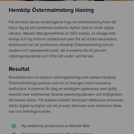
Hemköp Östermalmstorg lösning
För att möta dessa utmaningarna togs en helhetslösning fram där
fokus låg på att kombinera butikens styrkor med en stark digital
närvaro.
Wasabi Web genomförde en SEO-analys, en Google Ads-
analys och tog fram en redaktionell plan för att stärka varumärket
.
Ambitionen var att positionera Hemköp Östermalmstorg som en
modern och nyskapande butik, där kunderna får ett prisvärt
cateringerbjudande och hittar allt under samma tak.
Resultat
Resultatet blev en modern cateringsatsning som stärker Hemköp
Östermalmstorgs position som en av Sveriges mest innovativa
matbutiker. Kunderna får idag en smidigare upplevelse med tydlig
översikt över sortimentet, flexibla paketerbjudanden och möjligheten
att handla online. För butiken innebär lösningen effektivare processer,
stärkt digital synlighet och ett prisvärt alternativ som attraherar både
nya och befintliga kunder.
Ny webbshop producerad av Wasabi Web