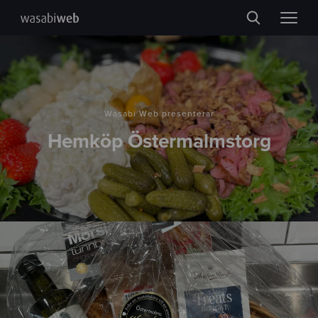
Wasabi Web presenterar
Hemköp Östermalmstorg