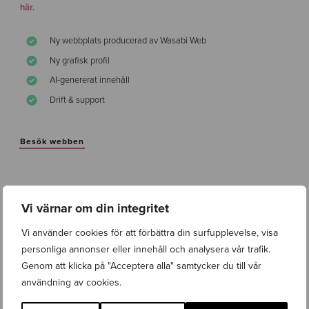
här.
Ny webbplats producerad av Wasabi Web
Ny grafisk profil
AI-genererat innehåll
Drift & support
Besök webben
Vi värnar om din integritet
Vi använder cookies för att förbättra din surfupplevelse, visa
Proffsigt och engagerat rakt igenom. 5/5 från en
personliga annonser eller innehåll och analysera vår trafik.
återkommande kund. Beställt både Grafisk profil, webb med
Genom att klicka på "Acceptera alla" samtycker du till vår
helhetslösning för digital marknadsföring samt drift för både
användning av cookies.
Lakarintyg.se samt FrejaPsykiatri.se