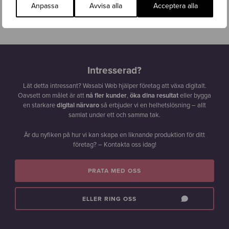
Anpassa
Avvisa alla
Acceptera alla
Robert Moine
Grundare, Freja Psykiatri
Intresserad?
Lät detta intressant? Wasabi Web hjälper företag att växa digitalt.
Oavsett om målet är att
nå fler kunder
,
öka dina resultat
eller bygga
en starkare
digital närvaro
så erbjuder vi en helhetslösning – allt
samlat under ett och samma tak.
Är du nyfiken på hur vi kan skapa en liknande produktion för ditt
företag? – Kontakta oss idag!
PRATA MED OSS
ELLER RING OSS