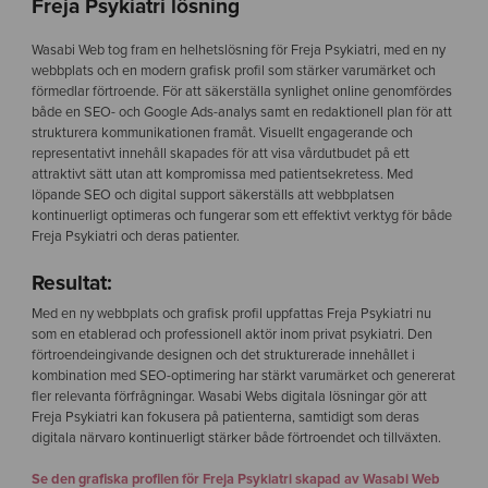
Freja Psykiatri lösning
Wasabi Web tog fram en helhetslösning för Freja Psykiatri, med en ny
webbplats och en modern grafisk profil som stärker varumärket och
förmedlar förtroende. För att säkerställa synlighet online genomfördes
både en SEO- och Google Ads-analys samt en redaktionell plan för att
strukturera kommunikationen framåt. Visuellt engagerande och
representativt innehåll skapades för att visa vårdutbudet på ett
attraktivt sätt utan att kompromissa med patientsekretess. Med
löpande SEO och digital support säkerställs att webbplatsen
kontinuerligt optimeras och fungerar som ett effektivt verktyg för både
Freja Psykiatri och deras patienter.
Resultat:
Med en ny webbplats och grafisk profil uppfattas Freja Psykiatri nu
som en etablerad och professionell aktör inom privat psykiatri. Den
förtroendeingivande designen och det strukturerade innehållet i
kombination med SEO-optimering har stärkt varumärket och genererat
fler relevanta förfrågningar. Wasabi Webs digitala lösningar gör att
Freja Psykiatri kan fokusera på patienterna, samtidigt som deras
digitala närvaro kontinuerligt stärker både förtroendet och tillväxten.
Se den grafiska profilen för Freja Psykiatri skapad av Wasabi Web