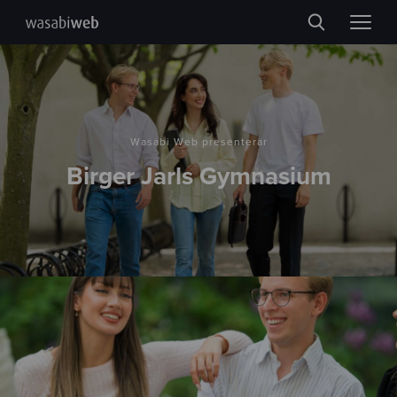
Wasabi Web presenterar
Birger Jarls Gymnasium