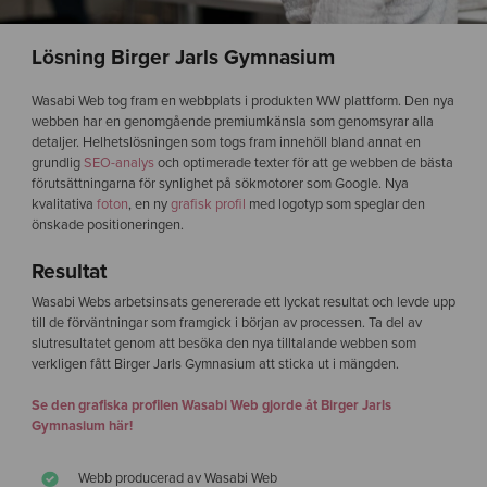
Lösning Birger Jarls Gymnasium
Wasabi Web tog fram en webbplats i produkten WW plattform. Den nya
webben har en genomgående premiumkänsla som genomsyrar alla
detaljer. Helhetslösningen som togs fram innehöll bland annat en
grundlig
SEO-analys
och optimerade texter för att ge webben de bästa
förutsättningarna för synlighet på sökmotorer som Google. Nya
kvalitativa
foton
, en ny
grafisk profil
med logotyp som speglar den
önskade positioneringen.
Resultat
Wasabi Webs arbetsinsats genererade ett lyckat resultat och levde upp
till de förväntningar som framgick i början av processen. Ta del av
slutresultatet
genom att besöka den nya tilltalande webben som
verkligen fått Birger Jarls Gymnasium att sticka ut i mängden.
Se den grafiska profilen Wasabi Web gjorde åt Birger Jarls
Gymnasium här!
Webb producerad av Wasabi Web