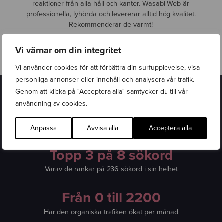
reaktioner från alla håll och kanter. Wasabi Web är
professionella, lyhörda och levererar alltid hög kvalitet.
Rekommenderar de varmt!
Vi värnar om din integritet
Alexander Vasiliou
Vi använder cookies för att förbättra din surfupplevelse, visa
personliga annonser eller innehåll och analysera vår trafik.
Genom att klicka på "Acceptera alla" samtycker du till vår
användning av cookies.
Från 0 till 34
Har domain ratingen har ökat med hjälp av backlinks
Anpassa
Avvisa alla
Acceptera alla
Topp 3 på 8 sökord
Varav de rankar på 236 sökord i sin helhet
Från 0 till 2200
Har den organiska trafiken ökat per månad