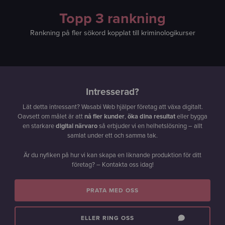
Topp 3 rankning
Rankning på fler sökord kopplat till kriminologikurser
Intresserad?
Lät detta intressant? Wasabi Web hjälper företag att växa digitalt.
Oavsett om målet är att
nå fler kunder
,
öka dina resultat
eller bygga
en starkare
digital närvaro
så erbjuder vi en helhetslösning – allt
samlat under ett och samma tak.
Är du nyfiken på hur vi kan skapa en liknande produktion för ditt
företag? – Kontakta oss idag!
PRATA MED OSS
ELLER RING OSS