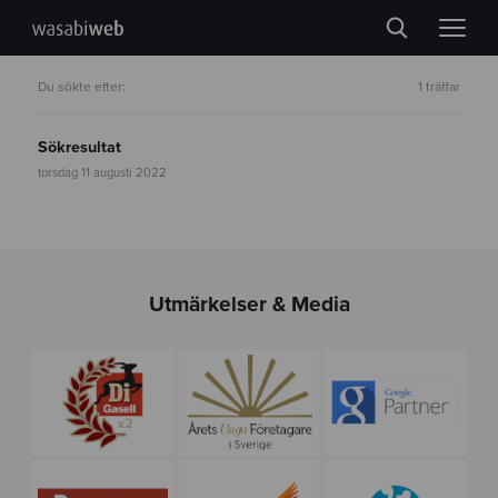
Du sökte efter:
1 träffar
Sökresultat
torsdag 11 augusti 2022
Utmärkelser & Media