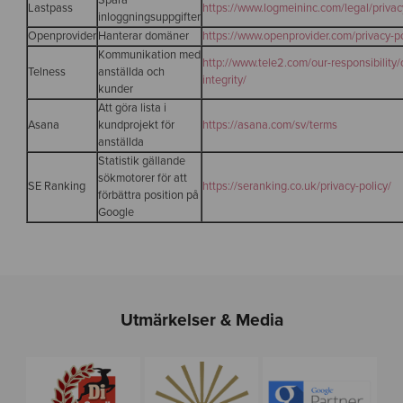
Spara
Lastpass
https://www.logmeininc.com/legal/privac
inloggningsuppgifter
Openprovider
Hanterar domäner
https://www.openprovider.com/privacy-po
Kommunikation med
http://www.tele2.com/our-responsibility/
Telness
anställda och
integrity/
kunder
Att göra lista i
Asana
kundprojekt för
https://asana.com/sv/terms
anställda
Statistik gällande
sökmotorer för att
SE Ranking
https://seranking.co.uk/privacy-policy/
förbättra position på
Google
Utmärkelser & Media