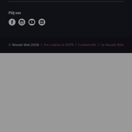
Följ oss
© Wasabi Web 2026
Om cookies & GDPR
Created with
by Wasabi Web