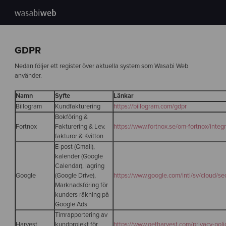
GDPR
Nedan följer ett register över aktuella system som Wasabi Web
använder.
Namn
Syfte
Länkar
Billogram
Kundfakturering
https://billogram.com/gdpr
Bokföring &
Fortnox
Fakturering & Lev.
https://www.fortnox.se/om-fortnox/integr
fakturor & Kvitton
E-post (Gmail),
kalender (Google
Calendar), lagring
Google
(Google Drive),
https://www.google.com/intl/sv/cloud/sec
Marknadsföring för
kunders räkning på
Google Ads
Timrapportering av
Harvest
kundprojekt för
https://www.getharvest.com/privacy-poli