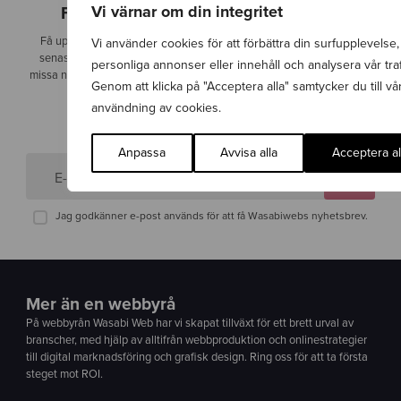
Vi värnar om din integritet
Följ vad som händer på Wasabi Web
Få uppdateringar kring vad som händer på Wasabi Web och få de
Vi använder cookies för att förbättra din surfupplevelse,
senaste nyheterna direkt i inkorgen. På så sätt riskerar du inte att
personliga annonser eller innehåll och analysera vår traf
missa något viktigt inom digital marknadsföring, design och säkerhet.
Genom att klicka på "Acceptera alla" samtycker du till vå
användning av cookies.
Prenumerera
Anpassa
Avvisa alla
Acceptera al
E-post
Jag godkänner e-post används för att få Wasabiwebs nyhetsbrev.
Mer än en webbyrå
På webbyrån Wasabi Web har vi skapat tillväxt för ett brett urval av
branscher, med hjälp av alltifrån webbproduktion och onlinestrategier
till digital marknadsföring och grafisk design. Ring oss för att ta första
steget mot ROI.