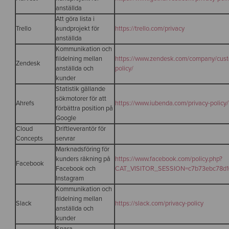
anställda
Att göra lista i
Trello
kundprojekt för
https://trello.com/privacy
anställda
Kommunikation och
fildelning mellan
https://www.zendesk.com/company/custo
Zendesk
anställda och
policy/
kunder
Statistik gällande
sökmotorer för att
Ahrefs
https://www.iubenda.com/privacy-polic
förbättra position på
Google
Cloud
Driftleverantör för
Concepts
servrar
Marknadsföring för
kunders räkning på
https://www.facebook.com/policy.php?
Facebook
Facebook och
CAT_VISITOR_SESSION=c7b73ebc78d
Instagram
Kommunikation och
fildelning mellan
Slack
https://slack.com/privacy-policy
anställda och
kunder