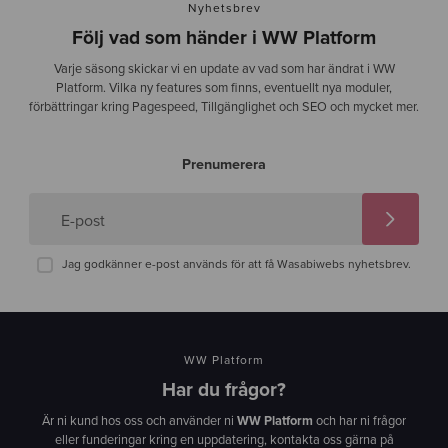
Nyhetsbrev
Följ vad som händer i WW Platform
Varje säsong skickar vi en update av vad som har ändrat i WW
Platform. Vilka ny features som finns, eventuellt nya moduler,
förbättringar kring Pagespeed, Tillgänglighet och SEO och mycket mer.
Prenumerera
E-post
Jag godkänner e-post används för att få Wasabiwebs nyhetsbrev.
WW Platform
Har du frågor?
Är ni kund hos oss och använder ni
WW Platform
och har ni frågor
eller funderingar kring en uppdatering, kontakta oss gärna på