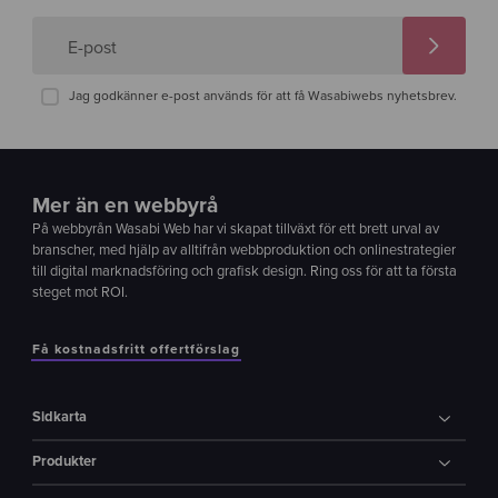
E-post
Jag godkänner e-post används för att få Wasabiwebs nyhetsbrev.
Mer än en webbyrå
På webbyrån Wasabi Web har vi skapat tillväxt för ett brett urval av
branscher, med hjälp av alltifrån webbproduktion och onlinestrategier
till digital marknadsföring och grafisk design. Ring oss för att ta första
steget mot ROI.
Få kostnadsfritt offertförslag
Sidkarta
Produkter