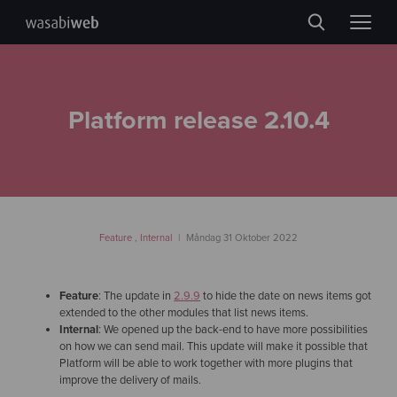
Platform release 2.10.4
Feature
,
Internal
Måndag 31 Oktober 2022
Feature
: The update in
2.9.9
to hide the date on news items got
extended to the other modules that list news items.
Internal
: We opened up the back-end to have more possibilities
on how we can send mail. This update will make it possible that
Platform will be able to work together with more plugins that
improve the delivery of mails.