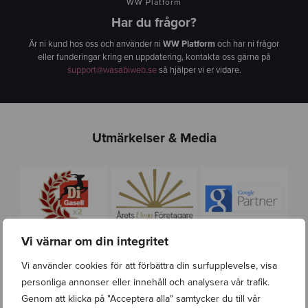
WW Platform
Har du frågor?
Är ni kund hos oss och använder ni
WW Platform
och har ni frågor
eller funderingar kring en uppdatering, kontakta oss gärna på
support@wasabiweb.se
så hjälper vi er vidare.
Utmärkelser & Media
Vi värnar om din integritet
Vi använder cookies för att förbättra din surfupplevelse, visa
personliga annonser eller innehåll och analysera vår trafik.
Genom att klicka på "Acceptera alla" samtycker du till vår