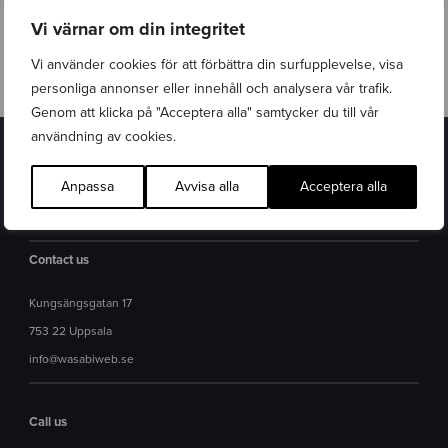
Vi värnar om din integritet
Vi använder cookies för att förbättra din surfupplevelse, visa
personliga annonser eller innehåll och analysera vår trafik.
Genom att klicka på "Acceptera alla" samtycker du till vår
användning av cookies.
Anpassa
Avvisa alla
Acceptera alla
Site map
Contact us
Kungsängsgatan 17
753 22 Uppsala
info@wasabiweb.se
Call us